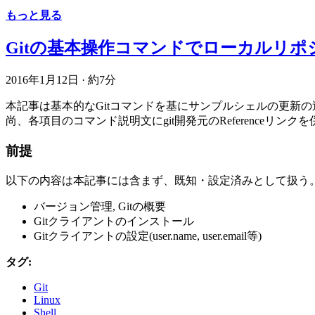
もっと見る
Gitの基本操作コマンドでローカルリ
2016年1月12日
·
約7分
本記事は基本的なGitコマンドを基にサンプルシェルの更新の過程でローカルブランチの
尚、各項目のコマンド説明文にgit開発元のReferenceリンク
前提
以下の内容は本記事には含まず、既知・設定済みとして扱う
バージョン管理, Gitの概要
Gitクライアントのインストール
Gitクライアントの設定(user.name, user.email等)
タグ:
Git
Linux
Shell