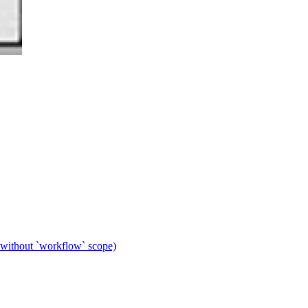
 without `workflow` scope)