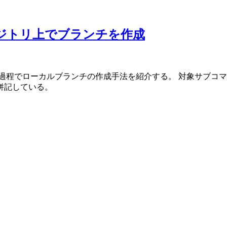
ポジトリ上でブランチを作成
作成手法を紹介する。 対象サブコマンド: init, status, add, co
を併記している。
。