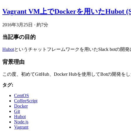
Vagrant VM上でDockerを用いたHubo
2016年3月25日
·
約7分
当記事の目的
Hubot
というチャットフレームワークを用いたSlack botの
背景理由
この度、初めてGitHub、Docker Hubを使用してBot
タグ:
CentOS
CoffeeScript
Docker
Git
Hubot
Node.js
Vagrant