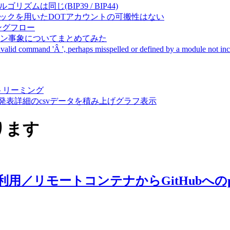
成アルゴリズムは同じ(BIP39 / BIP44)
Pal間で同一ニーモニックを用いたDOTアカウントの可搬性はない
ーキングフロー
サーバダウン事象についてまとめてみた
ommand 'Â ', perhaps misspelled or defined by a module not includ
動画ストリーミング
陽性患者発表詳細のcsvデータを積み上げグラフ表示
ります
リモートコンテナからGitHubへのpush時のHos