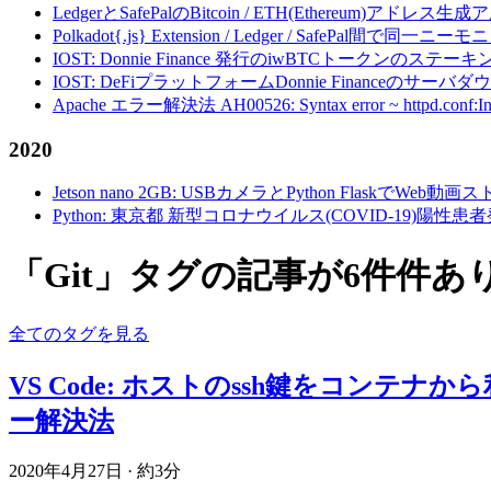
LedgerとSafePalのBitcoin / ETH(Ethereum)アドレス生
Polkadot{.js} Extension / Ledger / Safe
IOST: Donnie Finance 発行のiwBTCトークンのステ
IOST: DeFiプラットフォームDonnie Financeの
Apache エラー解決法 AH00526: Syntax error ~ httpd.conf:Invalid c
2020
Jetson nano 2GB: USBカメラとPython FlaskでWeb
Python: 東京都 新型コロナウイルス(COVID-19)
「Git」タグの記事が6件件あ
全てのタグを見る
VS Code: ホストのssh鍵をコンテナから利用／
ー解決法
2020年4月27日
·
約3分