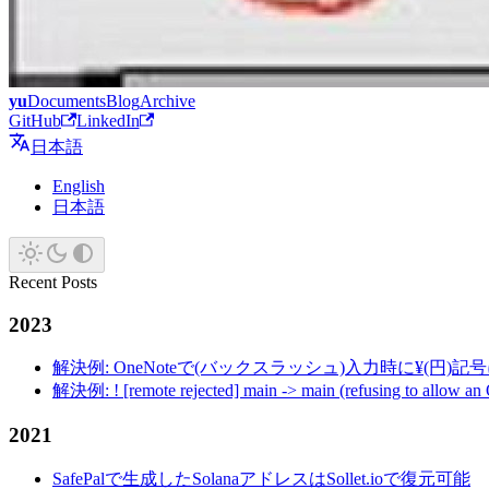
yu
Documents
Blog
Archive
GitHub
LinkedIn
日本語
English
日本語
Recent Posts
2023
解決例: OneNoteで(バックスラッシュ)入力時に¥(円)
解決例: ! [remote rejected] main -> main (refusing to allow an
2021
SafePalで生成したSolanaアドレスはSollet.ioで復元可能