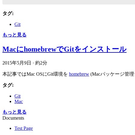
タグ:
Git
もっと見る
MacにhomebrewでGitをインストール
2015年5月9日
·
約2分
本記事ではMac OSにGit環境を
homebrew
(Macパッケージ管
タグ:
Git
Mac
もっと見る
Documents
Test Page