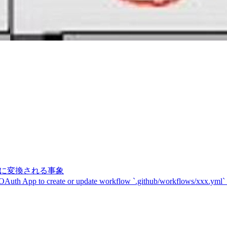
記号に変換される事象
 OAuth App to create or update workflow `.github/workflows/xxx.yml`