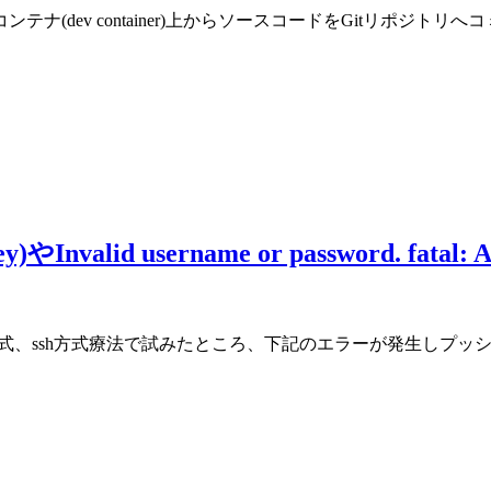
.2において、リモートコンテナ(dev container)上からソースコードをG
key)やInvalid username or password. fatal
をhttps方式、ssh方式療法で試みたところ、下記のエラーが発生しプ