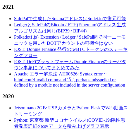
2021
SafePalで生成したSolanaアドレスはSollet.ioで復元可能
LedgerとSafePalのBitcoin / ETH(Ethereum)アドレス生成
アルゴリズムは同じ(BIP39 / BIP44)
Polkadot{.js} Extension / Ledger / SafePal間で同一ニーモ
ニックを用いたDOTアカウントの可搬性はない
IOST: Donnie Finance 発行のiwBTCトークンのステーキ
ングフロー
IOST: DeFiプラットフォームDonnie Financeのサーバダ
ウン事象についてまとめてみた
Apache エラー解決法 AH00526: Syntax error ~
httpd.conf:Invalid command 'Â ', perhaps misspelled or
defined by a module not included in the server configuration
2020
Jetson nano 2GB: USBカメラとPython FlaskでWeb動画ス
トリーミング
Python: 東京都 新型コロナウイルス(COVID-19)陽性患
者発表詳細のcsvデータを積み上げグラフ表示