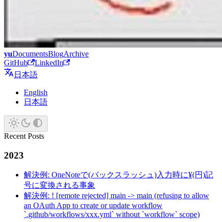
yu
Documents
Blog
Archive
GitHub
LinkedIn
日本語
English
日本語
Recent Posts
2023
解決例: OneNoteで(バックスラッシュ)入力時に¥(円)記
号に変換される事象
解決例: ! [remote rejected] main -> main (refusing to allow
an OAuth App to create or update workflow
`.github/workflows/xxx.yml` without `workflow` scope)