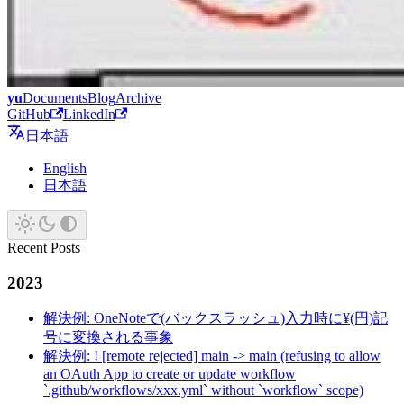
yu
Documents
Blog
Archive
GitHub
LinkedIn
日本語
English
日本語
Recent Posts
2023
解決例: OneNoteで(バックスラッシュ)入力時に¥(円)記
号に変換される事象
解決例: ! [remote rejected] main -> main (refusing to allow
an OAuth App to create or update workflow
`.github/workflows/xxx.yml` without `workflow` scope)