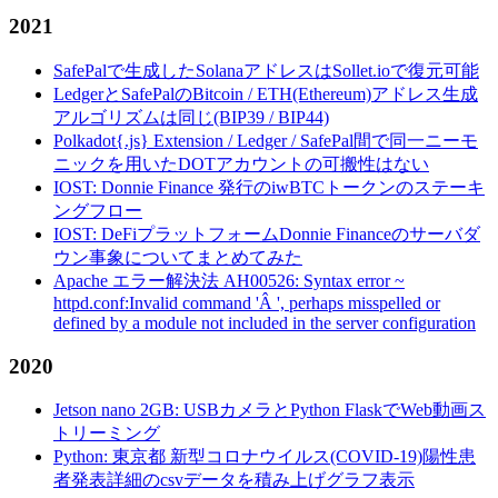
2021
SafePalで生成したSolanaアドレスはSollet.ioで復元可能
LedgerとSafePalのBitcoin / ETH(Ethereum)アドレス生成
アルゴリズムは同じ(BIP39 / BIP44)
Polkadot{.js} Extension / Ledger / SafePal間で同一ニーモ
ニックを用いたDOTアカウントの可搬性はない
IOST: Donnie Finance 発行のiwBTCトークンのステーキ
ングフロー
IOST: DeFiプラットフォームDonnie Financeのサーバダ
ウン事象についてまとめてみた
Apache エラー解決法 AH00526: Syntax error ~
httpd.conf:Invalid command 'Â ', perhaps misspelled or
defined by a module not included in the server configuration
2020
Jetson nano 2GB: USBカメラとPython FlaskでWeb動画ス
トリーミング
Python: 東京都 新型コロナウイルス(COVID-19)陽性患
者発表詳細のcsvデータを積み上げグラフ表示