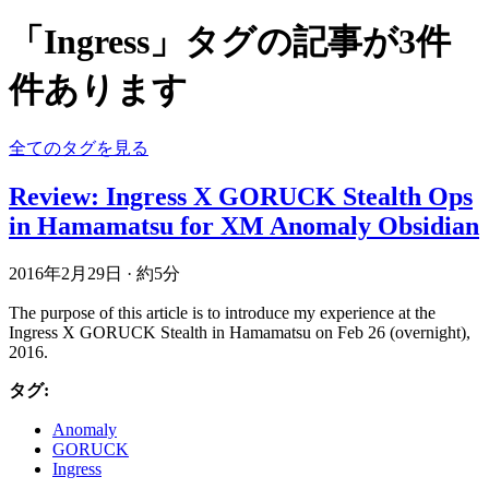
「Ingress」タグの記事が3件
件あります
全てのタグを見る
Review: Ingress X GORUCK Stealth Ops
in Hamamatsu for XM Anomaly Obsidian
2016年2月29日
·
約5分
The purpose of this article is to introduce my experience at the
Ingress X GORUCK Stealth in Hamamatsu on Feb 26 (overnight),
2016.
タグ:
Anomaly
GORUCK
Ingress