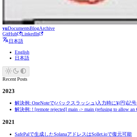
yu
Documents
Blog
Archive
GitHub
LinkedIn
日本語
English
日本語
Recent Posts
2023
解決例: OneNoteで(バックスラッシュ)入力時に¥(円)
解決例: ! [remote rejected] main -> main (refusing to allow an
2021
SafePalで生成したSolanaアドレスはSollet.ioで復元可能