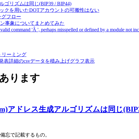
成アルゴリズムは同じ(BIP39 / BIP44)
Pal間で同一ニーモニックを用いたDOTアカウントの可搬性はない
ーキングフロー
サーバダウン事象についてまとめてみた
ommand 'Â ', perhaps misspelled or defined by a module not includ
動画ストリーミング
陽性患者発表詳細のcsvデータを積み上げグラフ表示
件あります
Ethereum)アドレス生成アルゴリズムは同じ(BIP39 
で備忘で記載するもの。