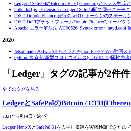
LedgerとSafePalのBitcoin / ETH(Ethereum)アドレス生
Polkadot{.js} Extension / Ledger / Safe
IOST: Donnie Finance 発行のiwBTCトークンのステ
IOST: DeFiプラットフォームDonnie Financeの
Apache エラー解決法 AH00526: Syntax error ~ httpd.conf:Invalid c
2020
Jetson nano 2GB: USBカメラとPython FlaskでWeb
Python: 東京都 新型コロナウイルス(COVID-19)
「Ledger」タグの記事が2件
全てのタグを見る
LedgerとSafePalのBitcoin / ETH(
2021年6月19日
·
約4分
Ledger Nano X
と
SafePal S1
を入手し表題を実機検証できたの