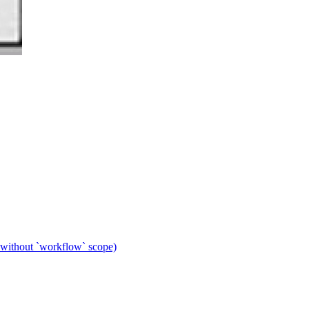
 without `workflow` scope)