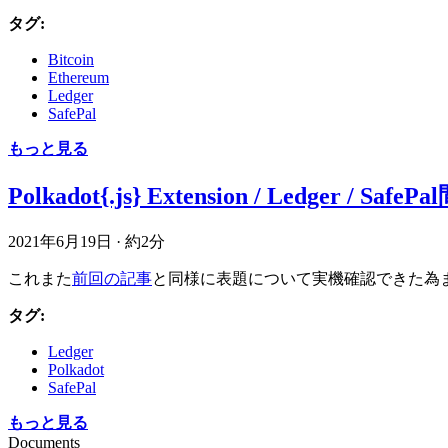
タグ:
Bitcoin
Ethereum
Ledger
SafePal
もっと見る
Polkadot{.js} Extension / L
2021年6月19日
·
約2分
これまた
前回の記事
と同様に表題について実機確認できた為
タグ:
Ledger
Polkadot
SafePal
もっと見る
Documents