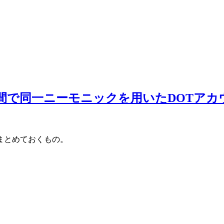
edger / SafePal間で同一ニーモニックを用いた
まとめておくもの。