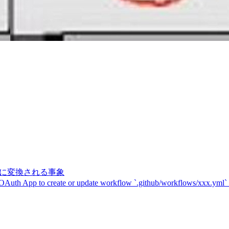
記号に変換される事象
 OAuth App to create or update workflow `.github/workflows/xxx.yml`