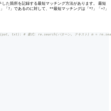
した箇所を記録する最短マッチング方法があります。 最短
」「?」であるのに対して、**最短マッチングは「*?」「+?」
, txt): # 書式: re.search(パターン, テキスト) m = re.sear