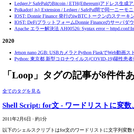
LedgerとSafePalのBitcoin / ETH(Ethereum)アドレス生
Polkadot{.js} Extension / Ledger / Safe
IOST: Donnie Finance 発行のiwBTCトークンのステ
IOST: DeFiプラットフォームDonnie Financeの
Apache エラー解決法 AH00526: Syntax error ~ httpd.conf:Invalid c
2020
Jetson nano 2GB: USBカメラとPython FlaskでWeb
Python: 東京都 新型コロナウイルス(COVID-19)
「Loop」タグの記事が8件件
全てのタグを見る
Shell Script: for文 - ワードリス
2011年2月6日
·
約1分
以下のシェルスクリプトはfor文のワードリストに文字列変