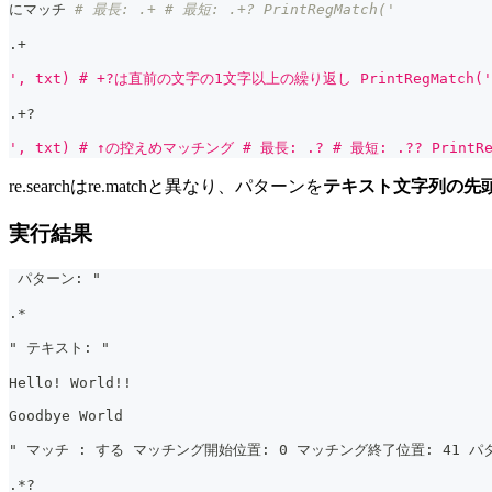
にマッチ 
# 最長: .+ # 最短: .+? PrintRegMatch('
.
+
', txt) # +?は直前の文字の1文字以上の繰り返し PrintRegMatch('
.
+
?
', txt) # ↑の控えめマッチング # 最長: .? # 最短: .?? PrintRe
re.searchはre.matchと異なり、パターンを
テキスト文字列の先
実行結果
 パターン: "
.*
" テキスト: "
Hello! World!!
Goodbye World
" マッチ : する マッチング開始位置: 0 マッチング終了位置: 41 パタ
.*?