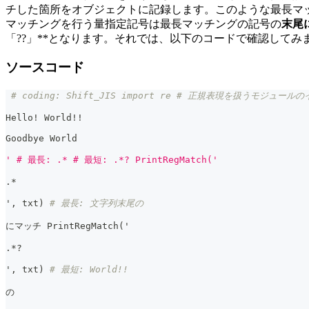
チした箇所をオブジェクトに記録します。このような最長マ
マッチングを行う量指定記号は最長マッチングの記号の
末尾
「??」**となります。それでは、以下のコードで確認してみ
ソースコード
# coding: Shift_JIS import re # 正規表現を扱うモジュールの
Hello! World!!
Goodbye World
' # 最長: .* # 最短: .*? PrintRegMatch('
.
*
'
,
 txt
)
# 最長: 文字列末尾の
にマッチ PrintRegMatch
(
'
.
*
?
'
,
 txt
)
# 最短: World!!
の