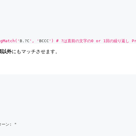
gMatch('
B
.
?C
', '
BCCC
') # ?は直前の文字の0 or 1回の繰り返し Pri
頭以外
にもマッチさせます。
ーン: "