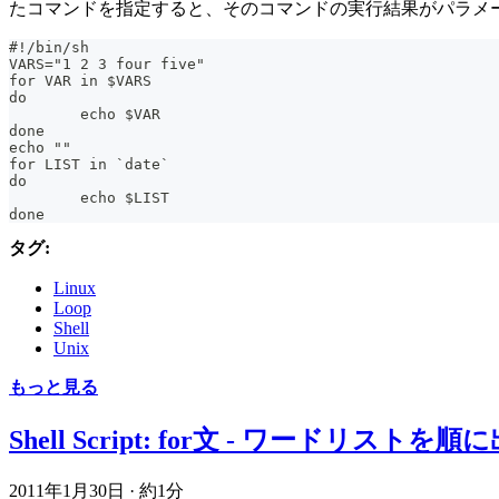
たコマンドを指定すると、そのコマンドの実行結果がパラメ
#!/bin/sh
VARS="1 2 3 four five"
for VAR in $VARS
do
	echo $VAR
done
echo ""
for LIST in `date`
do
	echo $LIST
done
タグ:
Linux
Loop
Shell
Unix
もっと見る
Shell Script: for文 - ワードリストを順
2011年1月30日
·
約1分