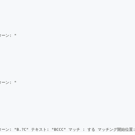
ーン: "
ーン: "
ン: "B.?C" テキスト: "BCCC" マッチ : する マッチング開始位置: