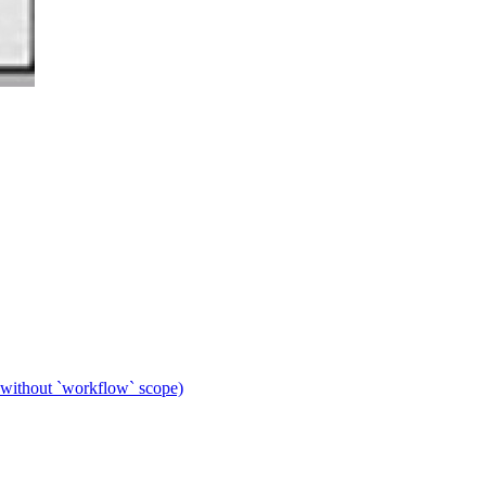
 without `workflow` scope)