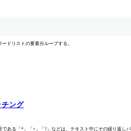
をワードリストの要素分ループする。
マッチング
である「*」「+」「?」などは、テキスト中にその繰り返し