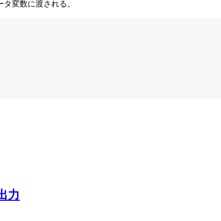
ータ変数に渡される。
に出力