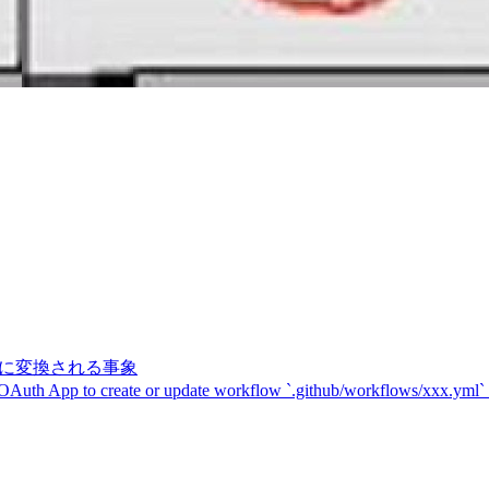
記号に変換される事象
 OAuth App to create or update workflow `.github/workflows/xxx.yml`