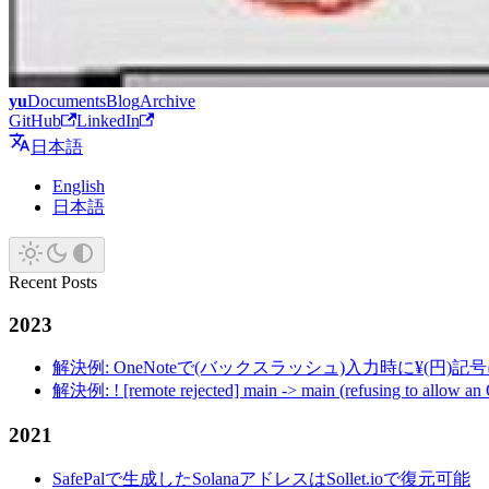
yu
Documents
Blog
Archive
GitHub
LinkedIn
日本語
English
日本語
Recent Posts
2023
解決例: OneNoteで(バックスラッシュ)入力時に¥(円)
解決例: ! [remote rejected] main -> main (refusing to allow an
2021
SafePalで生成したSolanaアドレスはSollet.ioで復元可能