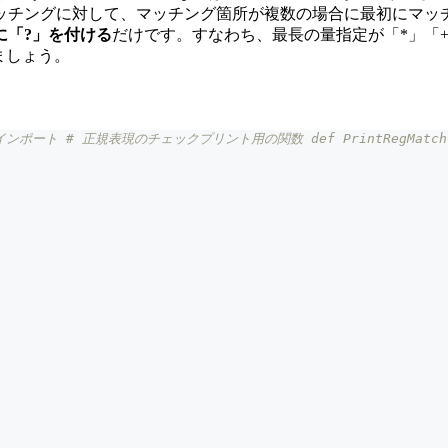
ッチングに対して、マッチング箇所が複数の場合に最初にマッチ
に「?」を付ける
だけです。すなわち、最長の量指定が「*」「+
ましょう。
インポート # 正規表現のチェックプリント用の関数 def PrintRegMatch(pat