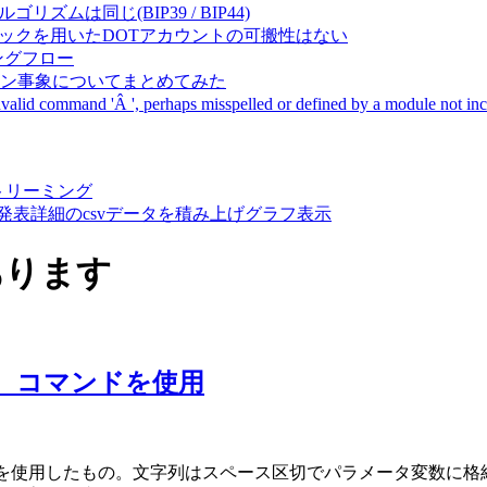
成アルゴリズムは同じ(BIP39 / BIP44)
Pal間で同一ニーモニックを用いたDOTアカウントの可搬性はない
ーキングフロー
サーバダウン事象についてまとめてみた
ommand 'Â ', perhaps misspelled or defined by a module not includ
動画ストリーミング
陽性患者発表詳細のcsvデータを積み上げグラフ表示
あります
トに変数、コマンドを使用
数を使用したもの。文字列はスペース区切でパラメータ変数に格納