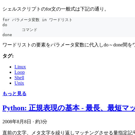
シェルスクリプトのfor文の一般式は下記の通り。
for パラメータ変数 in ワードリスト
do
	コマンド
done
ワードリストの要素をパラメータ変数に代入しdo～done間
タグ:
Linux
Loop
Shell
Unix
もっと見る
Python: 正規表現の基本 - 最長、最短
2008年8月8日
·
約3分
直前の文字、メタ文字を繰り返しマッチングさせる量指定記号