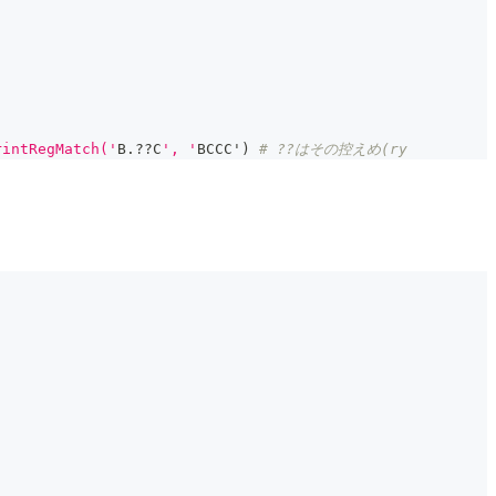
ntRegMatch('
B
.
??C
', '
BCCC'
)
# ??はその控えめ(ry 