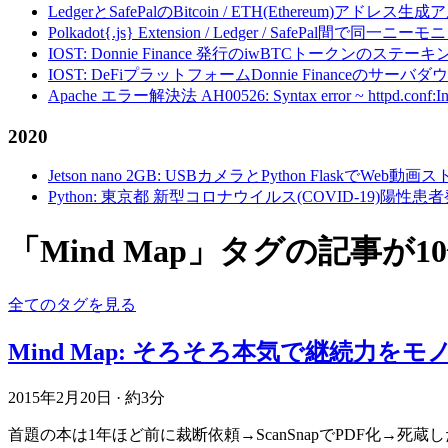
LedgerとSafePalのBitcoin / ETH(Ethereum)アドレス生
Polkadot{.js} Extension / Ledger / Safe
IOST: Donnie Finance 発行のiwBTCトークンのステ
IOST: DeFiプラットフォームDonnie Financeの
Apache エラー解決法 AH00526: Syntax error ~ httpd.conf:Invalid c
2020
Jetson nano 2GB: USBカメラとPython FlaskでWeb
Python: 東京都 新型コロナウイルス(COVID-19)
「Mind Map」タグの記事が
全てのタグを見る
Mind Map: そろそろ本気で継続力をモ
2015年2月20日
·
約3分
首題の本は1年ほど前に裁断依頼→ScanSnapでPDF化→死蔵し