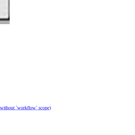
 without `workflow` scope)