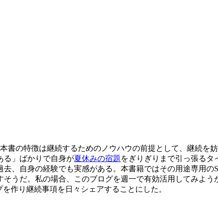
。。。 本書の特徴は継続するためのノウハウの前提として、継続
ある」ばかりで自身が
夏休みの宿題
をぎりぎりまで引っ張るタ
過去、自身の経験でも実感がある。本書籍ではその用途専用のS
だ。私の場合、このブログを週一で有効活用してみようかと思う。 追
ループを作り継続事項を日々シェアすることにした。