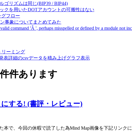
成アルゴリズムは同じ(BIP39 / BIP44)
Pal間で同一ニーモニックを用いたDOTアカウントの可搬性はない
ーキングフロー
サーバダウン事象についてまとめてみた
ommand 'Â ', perhaps misspelled or defined by a module not includ
動画ストリーミング
陽性患者発表詳細のcsvデータを積み上げグラフ表示
10件件あります
ノにする! (書評・レビュー)
た本で、今回の休暇で読了した為Mind Map画像を下記リンクにu