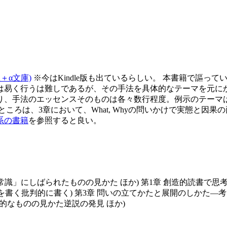
＋α文庫)
※今はKindle版も出ているらしい。 本書籍で謳
易く行うは難しであるが、その手法を具体的なテーマを元にかみ砕
り、手法のエッセンスそのものは各々数行程度。例示のテーマ
ころは、3章において、What, Whyの問いかけで実態と因
系の書籍
を参照すると良い。
常識」にしばられたものの見かた ほか) 第1章 創造的読書で
章を書く批判的に書く) 第3章 問いの立てかたと展開のしかた
論的なものの見かた逆説の発見 ほか)