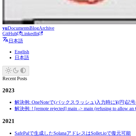
yu
Documents
Blog
Archive
GitHub
LinkedIn
日本語
English
日本語
Recent Posts
2023
解決例: OneNoteで(バックスラッシュ)入力時に¥(円)
解決例: ! [remote rejected] main -> main (refusing to allow an
2021
SafePalで生成したSolanaアドレスはSollet.ioで復元可能