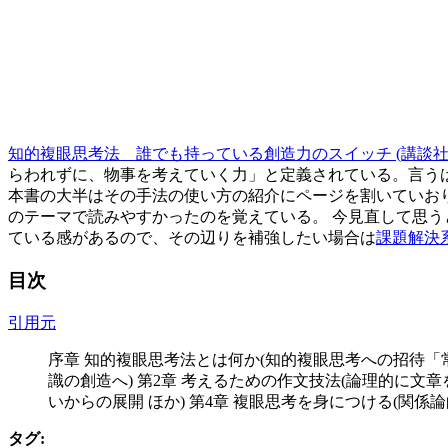
知的複眼思考法 誰でも持っている創造力のスイッチ (講談社
らわれずに、物事を考えていく力」と定義されている。言うは
本書の大半はその手法の使い方の紹介にページを割いていお
のテーマで読みやすかったのを覚えている。 今見直して思うと
ている感があるので、その辺りを補強したい場合は
課題解決
目次
引用元
序章 知的複眼思考法とは何か(知的複眼思考への招待「
識の創造へ) 第2章 考えるための作文技法(論理的に文
いからの展開 ほか) 第4章 複眼思考を身につける(関係
タグ: