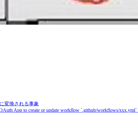
記号に変換される事象
 OAuth App to create or update workflow `.github/workflows/xxx.yml`