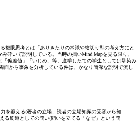
っている複眼思考とは「ありきたりの常識や紋切り型の考え方にと
いて説明している。当時の拙いMind Mapを見る限り、
は「偏差値」「いじめ」等、進学したての学生としては馴染み
果の両面から事象を分析している件は、かなり簡潔な説明で流し
思考力を鍛える(著者の立場、読者の立場知識の受容から知
―考える筋道としての問い(問いを立てる「なぜ」という問