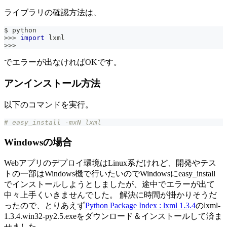
ライブラリの確認方法は、
$ python
>>
>
import
 lxml
>>
>
でエラーが出なければOKです。
アンインストール方法
以下のコマンドを実行。
# easy_install -mxN lxml
Windowsの場合
Webアプリのデプロイ環境はLinux系だけれど、開発やテス
トの一部はWindows機で行いたいのでWindowsにeasy_install
でインストールしようとしましたが、途中でエラーが出て
中々上手くいきませんでした。 解決に時間が掛かりそうだ
ったので、とりあえず
Python Package Index : lxml 1.3.4
のlxml-
1.3.4.win32-py2.5.exeをダウンロード＆インストールして済ま
せました。