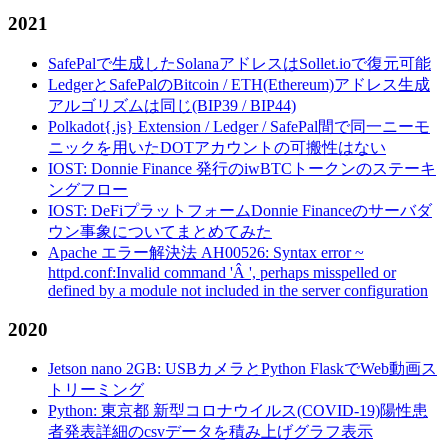
2021
SafePalで生成したSolanaアドレスはSollet.ioで復元可能
LedgerとSafePalのBitcoin / ETH(Ethereum)アドレス生成
アルゴリズムは同じ(BIP39 / BIP44)
Polkadot{.js} Extension / Ledger / SafePal間で同一ニーモ
ニックを用いたDOTアカウントの可搬性はない
IOST: Donnie Finance 発行のiwBTCトークンのステーキ
ングフロー
IOST: DeFiプラットフォームDonnie Financeのサーバダ
ウン事象についてまとめてみた
Apache エラー解決法 AH00526: Syntax error ~
httpd.conf:Invalid command 'Â ', perhaps misspelled or
defined by a module not included in the server configuration
2020
Jetson nano 2GB: USBカメラとPython FlaskでWeb動画ス
トリーミング
Python: 東京都 新型コロナウイルス(COVID-19)陽性患
者発表詳細のcsvデータを積み上げグラフ表示