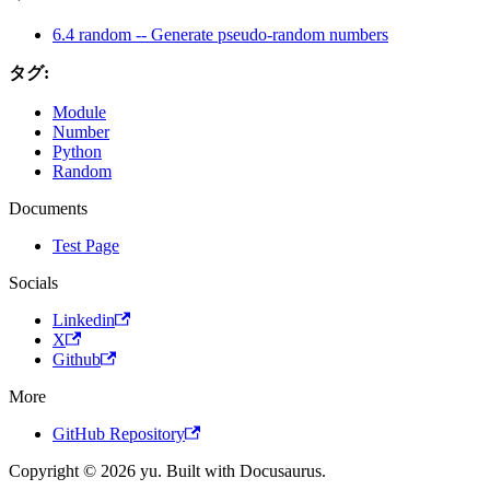
6.4 random -- Generate pseudo-random numbers
タグ:
Module
Number
Python
Random
Documents
Test Page
Socials
Linkedin
X
Github
More
GitHub Repository
Copyright © 2026 yu. Built with Docusaurus.