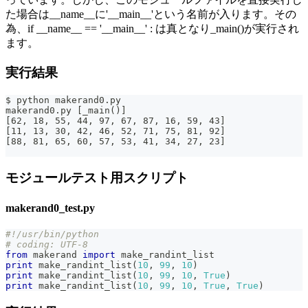
た場合は__name__に'__main__'という名前が入ります。その
為、if __name__ == '__main__' : は真となり_main()が実行され
ます。
実行結果
$ python makerand0.py
makerand0.py [_main()]
[62, 18, 55, 44, 97, 67, 87, 16, 59, 43]
[11, 13, 30, 42, 46, 52, 71, 75, 81, 92]
[88, 81, 65, 60, 57, 53, 41, 34, 27, 23]
モジュールテスト用スクリプト
makerand0_test.py
#!/usr/bin/python
# coding: UTF-8
from
 makerand 
import
 make_randint_list
print
 make_randint_list
(
10
,
99
,
10
)
print
 make_randint_list
(
10
,
99
,
10
,
True
)
print
 make_randint_list
(
10
,
99
,
10
,
True
,
True
)