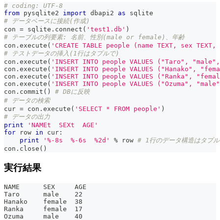
# coding: UTF-8
from
 pysqlite2 
import
 dbapi2 
as
 sqlite
# データベースに接続(作成)
con 
=
 sqlite
.
connect
(
'test1.db'
)
# テーブルの列要素: 名前、性別(male or female)、年齢
con
.
execute
(
'CREATE TABLE people (name TEXT, sex TEXT, 
# テストデータの挿入(1行はタプルで)
con
.
execute
(
'INSERT INTO people VALUES ("Taro", "male",
con
.
execute
(
'INSERT INTO people VALUES ("Hanako", "fema
con
.
execute
(
'INSERT INTO people VALUES ("Ranka", "femal
con
.
execute
(
'INSERT INTO people VALUES ("Ozuma", "male"
con
.
commit
(
)
# DBに反映
# データの検索
cur 
=
 con
.
execute
(
'SELECT * FROM people'
)
# データの出力
print
'NAMEt  SEXt  AGE'
for
 row 
in
 cur
:
print
'%-8s  %-6s  %2d'
%
 row 
# 1行のデータ構造はタプル
con
.
close
(
)
実行結果
NAME      SEX     AGE
Taro      male    22
Hanako    female  38
Ranka     female  17
Ozuma     male    40