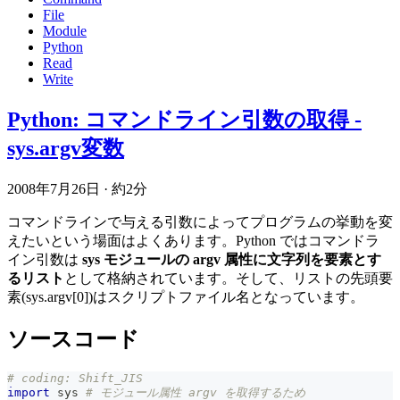
File
Module
Python
Read
Write
Python: コマンドライン引数の取得 -
sys.argv変数
2008年7月26日
·
約2分
コマンドラインで与える引数によってプログラムの挙動を変
えたいという場面はよくあります。Python ではコマンドラ
イン引数は
sys モジュールの argv 属性に文字列を要素とす
るリスト
として格納されています。そして、リストの先頭要
素(sys.argv[0])はスクリプトファイル名となっています。
ソースコード
# coding: Shift_JIS
import
 sys 
# モジュール属性 argv を取得するため