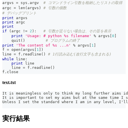
argvs 
=
 sys
.
argv  
# コマンドライン引数を格納したリストの取得
argc 
=
len
(
argvs
)
# 引数の個数
# デバッグプリント
print
 argvs
print
 argc
print
if
(
argc 
!=
2
)
:
# 引数が足りない場合は、その旨を表示
print
'Usage: # python %s filename'
%
 argvs
[
0
]
    quit
(
)
# プログラムの終了
print
'The content of %s ...n'
%
 argvs
[
1
]
f 
=
open
(
argvs
[
1
]
)
line 
=
 f
.
readline
(
)
# 1行読み込む(改行文字も含まれる)
while
 line
:
print
 line
    line 
=
 f
.
readline
(
)
f
.
close
text.txt
It is meaningless only to think my long further aims id
It is important to set my aims but at the same time I s
Unless I set the standard where I am in any level, I'll
実行結果