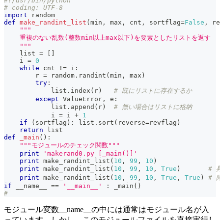
#!/usr/bin/python
# coding: UTF-8
import
 random
def
make_randint_list
(
min
,
max
,
 cnt
,
 sortflag
=
False
,
 re
"""
    重複のない乱数(整数min以上max以下)を要素としたリストを返す
    """
list
=
[
]
    i 
=
0
while
 cnt 
!=
 i
:
        r 
=
 random
.
randint
(
min
,
max
)
try
:
list
.
index
(
r
)
# 既にリストに存在するか
except
 ValueError
,
 e
:
list
.
append
(
r
)
# 無い場合はリストに格納
            i 
=
 i 
+
1
if
(
sortflag
)
:
list
.
sort
(
reverse
=
revflag
)
return
list
def
_main
(
)
:
"""モジュールのチェック関数"""
print
'makerand0.py [_main()]'
print
 make_randint_list
(
10
,
99
,
10
)
print
 make_randint_list
(
10
,
99
,
10
,
True
)
# 
print
 make_randint_list
(
10
,
99
,
10
,
True
,
True
)
# 
if
 __name__ 
==
'__main__'
:
 _main
(
)
#
モジュール変数__name__の中には通常はモジュール名が入
っています。しかし、このモジュールファイルを直接実行し