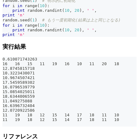
random
.
seed
(
1
)
# 明示的に初期化
for
 i 
in
range
(
10
)
:
print
 random
.
randint
(
10
,
20
)
,
' '
,
print
'n'
random
.
seed
(
1
)
# もう一度初期化(結果は上と同じとなる)
for
 i 
in
range
(
10
)
:
print
 random
.
randint
(
10
,
20
)
,
' '
,
print
'n'
実行結果
0.610071743263
16   16   15   11   19   16   10   11   20   18
12.8745815718
10.3223430071
10.9674507421
17.5459589302
16.0796539779
15.0854025011
18.6344006559
11.049275088
16.6396732404
12.0720922586
11   19   18   12   15   14   17   18   11   10
11   19   18   12   15   14   17   18   11   10
リファレンス