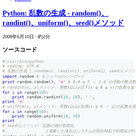
Python: 乱数の生成 - random()、
randint()、uniform()、seed()メソッド
2008年6月10日
·
約2分
ソースコード
#!/usr/bin/python
# coding: UTF-8
# 乱数の生成 | random()、randint()、uniform()、seed()メ
import
 random 
# モジュールのインポート
print
 random
.
random
(
)
,
'n'
# 0.0 ≦ F ＜ 1.0 の浮動小数
# randint(x, y)メソッド: 整数x以上y以下(x ≦ N ≦ y)の乱数を返
for
 i 
in
range
(
10
)
:
print
 random
.
randint
(
10
,
20
)
,
' '
,
print
'n'
# uniform(x, y)メソッド: 実数x以上y未満(x ≦ N ＜ y)の乱数を
for
 i 
in
range
(
10
)
:
print
 random
.
uniform
(
10
,
20
)
print
# seed()メソッド: 乱数の種の初期化
#                 (省略した場合はシステムの現在時刻で初期化が