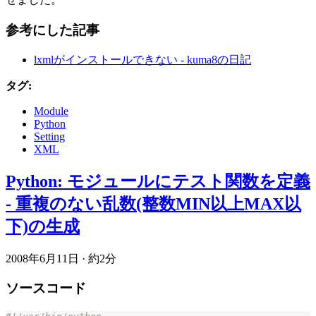
参考にした記事
lxmlがインストールできない - kuma8の日記
タグ:
Module
Python
Setting
XML
Python: モジュールにテスト関数を定義
- 重複のない乱数(整数MIN以上MAX以
下)の生成
2008年6月11日
·
約2分
ソースコード