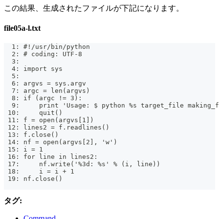
この結果、生成されたファイルが下記になります。
file05a-l.txt
  1: #!/usr/bin/python
  2: # coding: UTF-8
  3:
  4: import sys
  5:
  6: argvs = sys.argv
  7: argc = len(argvs)
  8: if (argc != 3):
  9:     print 'Usage: $ python %s target_file making_f
 10:     quit()
 11: f = open(argvs[1])
 12: lines2 = f.readlines()
 13: f.close()
 14: nf = open(argvs[2], 'w')
 15: i = 1
 16: for line in lines2:
 17:     nf.write('%3d: %s' % (i, line))
 18:     i = i + 1
 19: nf.close()
タグ:
Command