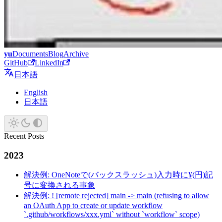
yu
Documents
Blog
Archive
GitHub
LinkedIn
日本語
English
日本語
Recent Posts
2023
解決例: OneNoteで(バックスラッシュ)入力時に¥(円)記
号に変換される事象
解決例: ! [remote rejected] main -> main (refusing to allow
an OAuth App to create or update workflow
`.github/workflows/xxx.yml` without `workflow` scope)