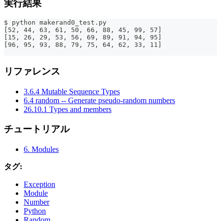
実行結果
$ python makerand0_test.py
[52, 44, 63, 61, 50, 66, 88, 45, 99, 57]
[15, 26, 29, 53, 56, 69, 89, 91, 94, 95]
[96, 95, 93, 88, 79, 75, 64, 62, 33, 11]
リファレンス
3.6.4 Mutable Sequence Types
6.4 random -- Generate pseudo-random numbers
26.10.1 Types and members
チュートリアル
6. Modules
タグ:
Exception
Module
Number
Python
Random