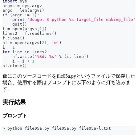
import
 sys
argvs 
=
 sys
.
argv
argc 
=
len
(
argvs
)
if
(
argc 
!=
3
)
:
print
'Usage: $ python %s target_file making_file'
    quit
(
)
f 
=
open
(
argvs
[
1
]
)
lines2 
=
 f
.
readlines
(
)
f
.
close
(
)
nf 
=
open
(
argvs
[
2
]
,
'w'
)
i 
=
1
for
 line 
in
 lines2
:
    nf
.
write
(
'%3d: %s'
%
(
i
,
 line
)
)
    i 
=
 i 
+
1
nf
.
close
(
)
仮にこのソースコードをfile05a.pyというファイルで保存した
場合、使用する際はプロンプトに以下のように打ち込みま
す。
実行結果
プロンプト
> python file05a.py file05a.py file05a-l.txt