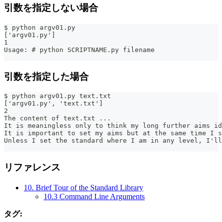
引数を指定しない場合
$ python argv01.py
['argv01.py']
1
Usage: # python SCRIPTNAME.py filename
引数を指定した場合
$ python argv01.py text.txt
['argv01.py', 'text.txt']
2
The content of text.txt ...
It is meaningless only to think my long further aims id
It is important to set my aims but at the same time I s
Unless I set the standard where I am in any level, I'll
リファレンス
10. Brief Tour of the Standard Library
10.3 Command Line Arguments
タグ: