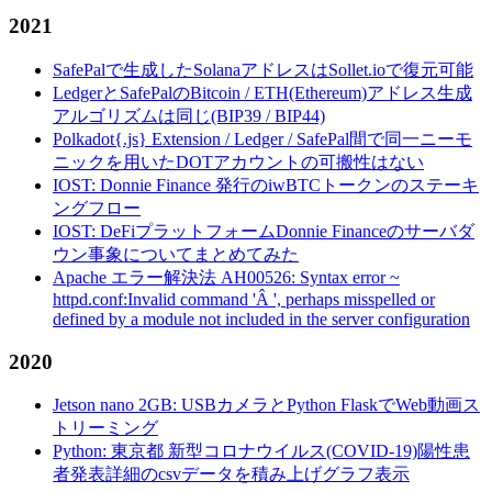
2021
SafePalで生成したSolanaアドレスはSollet.ioで復元可能
LedgerとSafePalのBitcoin / ETH(Ethereum)アドレス生成
アルゴリズムは同じ(BIP39 / BIP44)
Polkadot{.js} Extension / Ledger / SafePal間で同一ニーモ
ニックを用いたDOTアカウントの可搬性はない
IOST: Donnie Finance 発行のiwBTCトークンのステーキ
ングフロー
IOST: DeFiプラットフォームDonnie Financeのサーバダ
ウン事象についてまとめてみた
Apache エラー解決法 AH00526: Syntax error ~
httpd.conf:Invalid command 'Â ', perhaps misspelled or
defined by a module not included in the server configuration
2020
Jetson nano 2GB: USBカメラとPython FlaskでWeb動画ス
トリーミング
Python: 東京都 新型コロナウイルス(COVID-19)陽性患
者発表詳細のcsvデータを積み上げグラフ表示