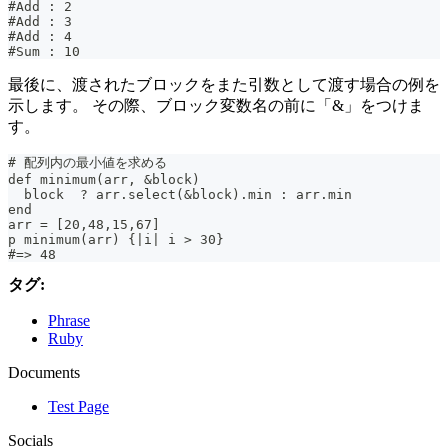
#Add : 2
#Add : 3
#Add : 4
#Sum : 10
最後に、渡されたブロックをまた引数として渡す場合の例を
示します。 その際、ブロック変数名の前に「&」をつけま
す。
# 配列内の最小値を求める
def minimum(arr, &block)
  block  ? arr.select(&block).min : arr.min
end
arr = [20,48,15,67]
p minimum(arr) {|i| i > 30}
#=> 48
タグ:
Phrase
Ruby
Documents
Test Page
Socials