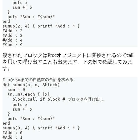
    puts x
    sum += x
  }
  puts "Sum : #{sum}"
end
sumup(2, 4) { printf "Add : " }
#Add : 2
#Add : 3
#Add : 4
#Sum : 9
渡されたブロックはProcオブジェクトに変換されるのでcall
を用いて呼び出すことも出来ます。下の例で確認してみま
す。
# nからmまでの自然数の合計を求める
def sumup(n, m, &block)
  sum = 0
  (n..m).each { |x|
    block.call if block # ブロックを呼び出し
    puts x
    sum += x
  }
  puts "Sum : #{sum}"
end
sumup(0, 4) { printf "Add : " }
#Add : 0
#Add : 1