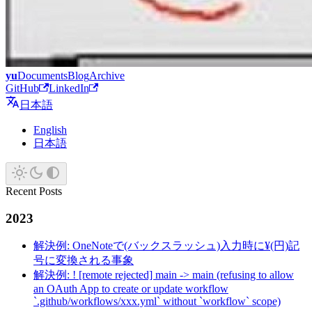
yu
Documents
Blog
Archive
GitHub
LinkedIn
日本語
English
日本語
Recent Posts
2023
解決例: OneNoteで(バックスラッシュ)入力時に¥(円)記
号に変換される事象
解決例: ! [remote rejected] main -> main (refusing to allow
an OAuth App to create or update workflow
`.github/workflows/xxx.yml` without `workflow` scope)