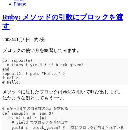
Phrase
Ruby: メソッドの引数にブロックを渡
す
2008年1月9日
·
約2分
ブロックの使い方を練習してみます。
def repeat(n)
  n.times { yield } if block_given?
end
repeat(2) { puts "Hello." }
# Hello.
# Hello.
メソッドに渡したブロックはyieldを用いて呼び出します。
似たような例としてもう一つ。
# nからmまでの自然数の合計を求める
def sumup(n, m, sum=0)
  (n..m).each { |x|
    # yield でブロックを呼び出す
    yield if block_given? # 引数にブロックが与えられている