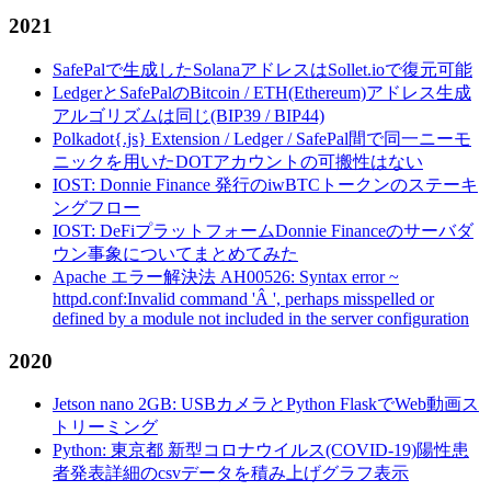
2021
SafePalで生成したSolanaアドレスはSollet.ioで復元可能
LedgerとSafePalのBitcoin / ETH(Ethereum)アドレス生成
アルゴリズムは同じ(BIP39 / BIP44)
Polkadot{.js} Extension / Ledger / SafePal間で同一ニーモ
ニックを用いたDOTアカウントの可搬性はない
IOST: Donnie Finance 発行のiwBTCトークンのステーキ
ングフロー
IOST: DeFiプラットフォームDonnie Financeのサーバダ
ウン事象についてまとめてみた
Apache エラー解決法 AH00526: Syntax error ~
httpd.conf:Invalid command 'Â ', perhaps misspelled or
defined by a module not included in the server configuration
2020
Jetson nano 2GB: USBカメラとPython FlaskでWeb動画ス
トリーミング
Python: 東京都 新型コロナウイルス(COVID-19)陽性患
者発表詳細のcsvデータを積み上げグラフ表示