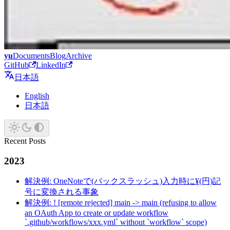
yu
Documents
Blog
Archive
GitHub
LinkedIn
日本語
English
日本語
Recent Posts
2023
解決例: OneNoteで(バックスラッシュ)入力時に¥(円)記
号に変換される事象
解決例: ! [remote rejected] main -> main (refusing to allow
an OAuth App to create or update workflow
`.github/workflows/xxx.yml` without `workflow` scope)