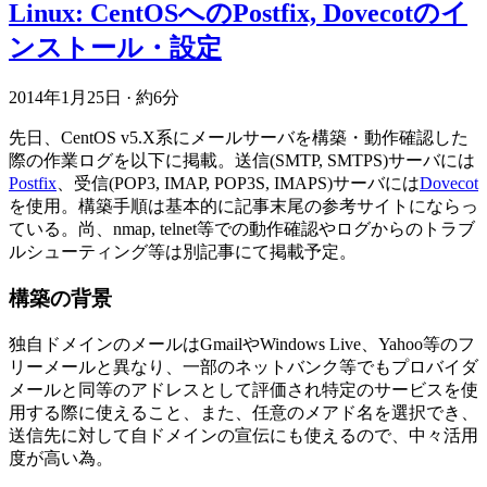
Linux: CentOSへのPostfix, Dovecotのイ
ンストール・設定
2014年1月25日
·
約6分
先日、CentOS v5.X系にメールサーバを構築・動作確認した
際の作業ログを以下に掲載。送信(SMTP, SMTPS)サーバには
Postfix
、受信(POP3, IMAP, POP3S, IMAPS)サーバには
Dovecot
を使用。構築手順は基本的に記事末尾の参考サイトにならっ
ている。尚、nmap, telnet等での動作確認やログからのトラブ
ルシューティング等は別記事にて掲載予定。
構築の背景
独自ドメインのメールはGmailやWindows Live、Yahoo等のフ
リーメールと異なり、一部のネットバンク等でもプロバイダ
メールと同等のアドレスとして評価され特定のサービスを使
用する際に使えること、また、任意のメアド名を選択でき、
送信先に対して自ドメインの宣伝にも使えるので、中々活用
度が高い為。