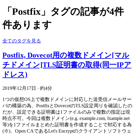
「Postfix」タグの記事が4件
件あります
全てのタグを見る
Postfix, Dovecot用の複数ドメイン[マル
チドメイン]TLS証明書の取得(同一IPア
ドレス)
2019年12月17日
·
約4分
1つの仮想OS上で複数ドメインに対応した送受信メールサー
バの構築の為、PostfixとDovecotのTLS設定周りを確認したの
だが、設定できる証明書は1ファイルのみで複数の指定は現
時点不可。今回は複数ドメイン(e.g. example.com, fxample.net
等)を1ファイルまとめた証明書を作成することで対応する為
(※)、Open CAであるLet's Encryptのクライアントソフトウェ