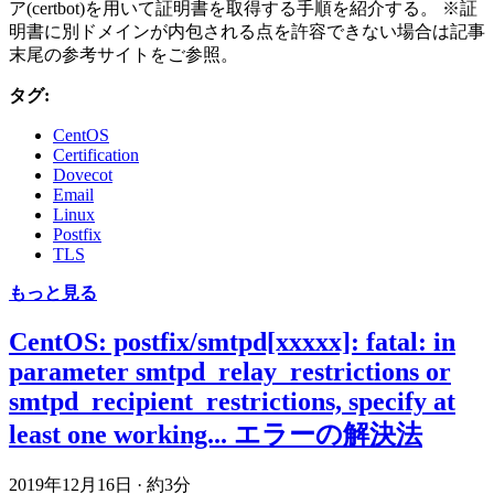
ア(certbot)を用いて証明書を取得する手順を紹介する。 ※証
明書に別ドメインが内包される点を許容できない場合は記事
末尾の参考サイトをご参照。
タグ:
CentOS
Certification
Dovecot
Email
Linux
Postfix
TLS
もっと見る
CentOS: postfix/smtpd[xxxxx]: fatal: in
parameter smtpd_relay_restrictions or
smtpd_recipient_restrictions, specify at
least one working... エラーの解決法
2019年12月16日
·
約3分