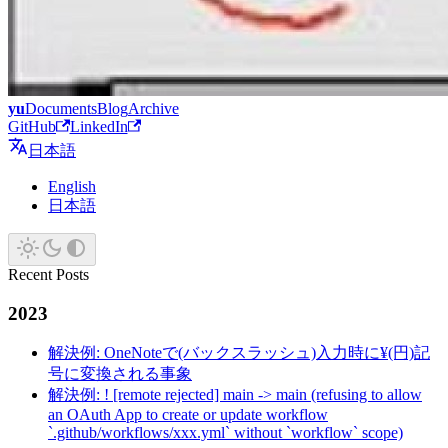
yu
Documents
Blog
Archive
GitHub
LinkedIn
日本語
English
日本語
Recent Posts
2023
解決例: OneNoteで(バックスラッシュ)入力時に¥(円)記
号に変換される事象
解決例: ! [remote rejected] main -> main (refusing to allow
an OAuth App to create or update workflow
`.github/workflows/xxx.yml` without `workflow` scope)