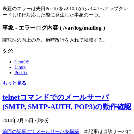
表題のエラーは先日Postfixをv2.10.1からv3.4.7へアップグレ
ードし移行対応した際に発生した事象の一つ。
事象 - エラーログ内容 ( /var/log/maillog )
閲覧性の向上の為、適時改行を入れて掲載する。
タグ:
CentOS
Linux
Postfix
もっと見る
telnetコマンドでのメールサーバ
(SMTP, SMTP-AUTH, POP3)の動作確認
2014年2月16日
·
約8分
前回の記事にてメールサーバを構築
。本記事は当該サーバに