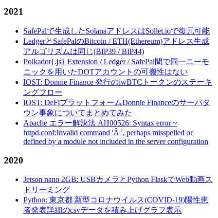
2021
SafePalで生成したSolanaアドレスはSollet.ioで復元可能
LedgerとSafePalのBitcoin / ETH(Ethereum)アドレス生成
アルゴリズムは同じ(BIP39 / BIP44)
Polkadot{.js} Extension / Ledger / SafePal間で同一ニーモ
ニックを用いたDOTアカウントの可搬性はない
IOST: Donnie Finance 発行のiwBTCトークンのステーキ
ングフロー
IOST: DeFiプラットフォームDonnie Financeのサーバダ
ウン事象についてまとめてみた
Apache エラー解決法 AH00526: Syntax error ~
httpd.conf:Invalid command 'Â ', perhaps misspelled or
defined by a module not included in the server configuration
2020
Jetson nano 2GB: USBカメラとPython FlaskでWeb動画ス
トリーミング
Python: 東京都 新型コロナウイルス(COVID-19)陽性患
者発表詳細のcsvデータを積み上げグラフ表示