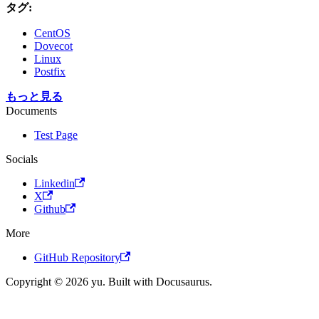
タグ:
CentOS
Dovecot
Linux
Postfix
もっと見る
Documents
Test Page
Socials
Linkedin
X
Github
More
GitHub Repository
Copyright © 2026 yu. Built with Docusaurus.