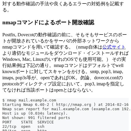
対する動作確認の手法や良くあるエラーの対処例を記載す
る。
nmapコマンドによるポート開放確認
Postfix, Dovecotの動作確認の前に、そもそもサービスのポー
トが開放されているかをサーバの外部ネットワークから
nmapコマンドを用いて確認する。（nmap自体は
公式サイト
より適切なモジュールをダウンロード・インストールすれば
Windows, Mac, LinuxのいずれのOSでも使用可能。） その実
行結果例は下記の通り。nmapコマンドはデフォルトでwell
knownポートに対してスキャンをかける。smtp, pop3, imap,
imaps, pop3s等が、openであればOK。勿論、dovecot.confの
protocolsディレクティブ設定において、pop3, imapを指定し
てなければ当該ポートはopenとはならない。
$ nmap mail.example.com
Starting Nmap 6.40-2 ( http://nmap.org ) at 2014-02-16 
Nmap scan report for mail.example.com (example.com 192.
Host is up (0.034s latency).
Not shown: 991 filtered ports
PORT    STATE  SERVICE
22/tcp  open   ssh
80/tcp  open   http