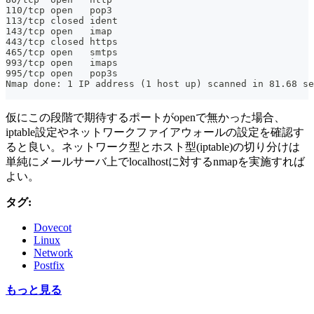
110/tcp open   pop3
113/tcp closed ident
143/tcp open   imap
443/tcp closed https
465/tcp open   smtps
993/tcp open   imaps
995/tcp open   pop3s
Nmap done: 1 IP address (1 host up) scanned in 81.68 se
仮にこの段階で期待するポートがopenで無かった場合、
iptable設定やネットワークファイアウォールの設定を確認す
ると良い。ネットワーク型とホスト型(iptable)の切り分けは
単純にメールサーバ上でlocalhostに対するnmapを実施すれば
よい。
タグ:
Dovecot
Linux
Network
Postfix
もっと見る