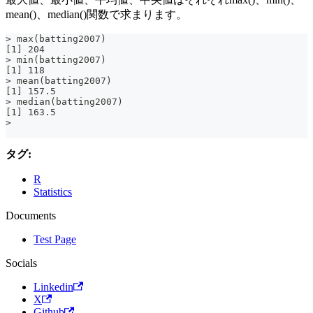
mean()、median()関数で求まります。
> max(batting2007)
[1] 204
> min(batting2007)
[1] 118
> mean(batting2007)
[1] 157.5
> median(batting2007)
[1] 163.5
>
タグ:
R
Statistics
Documents
Test Page
Socials
Linkedin
X
Github