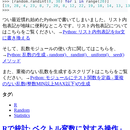
>>
>
[
random
.
randint
(
0
,
30
)
for
 i 
in
range
(
20
)
]
[
19
,
28
,
4
,
23
,
8
,
7
,
20
,
8
,
12
,
22
,
19
,
18
,
14
,
13
,
13
>>
>
つい最近慣れ始めたPythonで書いてしまいました。リスト内
包表記が地味に便利なところです。リスト内包表記について
はこちらをご覧ください。→
Python: リスト内包表記をfor文
に書き換える
そして、乱数モジュールの使い方に関してはこちらを、
→
Python: 乱数の生成 - random()、randint()、uniform()、seed()
メソッド
また、重複のない乱数を生成するスクリプトはこちらをご覧
ください。→
Python: モジュールにテスト関数を定義 - 重複
のない乱数(整数MIN以上MAX以下)の生成
タグ:
R
Random
Statistics
Rで統計: ベクトル変数に対する操作 -