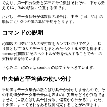
であり、第一四分位数と第三四分位数はそれぞれ、下から数
えて1/4、3/4の順位に位置する値です。
ただし、データ個数が偶数個の場合は、中央（1/4、3/4）の
順位に近い2つの値の算術平均をとります。
コマンドの説明
c()関数の引数に10人の安打数をカンマ区切りで代入し、戻
り値として10人のデータをまとめたベクトル変数を得ます。
summary()関数にそのベクトル変数を代入することで今回の
実行結果を得ています。
ちなみに、c()の c は combine の頭文字からきています。
中央値と平均値の使い分け
平均値はデータ集合の散らばり具合が分かりませんので、そ
の平均値がデータ集合全体を表すのに妥当かどうか判断でき
ません（→散らばり具合は分散、偏差から分かる）。ただ、
中央値によってそれをある程度補完することが出来ます。