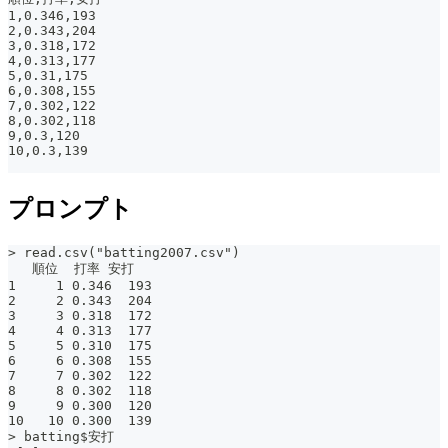
1,0.346,193
2,0.343,204
3,0.318,172
4,0.313,177
5,0.31,175
6,0.308,155
7,0.302,122
8,0.302,118
9,0.3,120
10,0.3,139
プロンプト
> read.csv("batting2007.csv")
   順位  打率 安打
1     1 0.346  193
2     2 0.343  204
3     3 0.318  172
4     4 0.313  177
5     5 0.310  175
6     6 0.308  155
7     7 0.302  122
8     8 0.302  118
9     9 0.300  120
10   10 0.300  139
> batting$安打