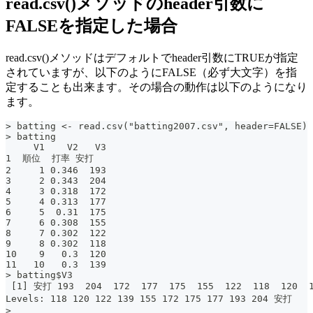
read.csv()メソッドのheader引数に
FALSEを指定した場合
read.csv()メソッドはデフォルトでheader引数にTRUEが指定
されていますが、以下のようにFALSE（必ず大文字）を指
定することも出来ます。その場合の動作は以下のようになり
ます。
> batting <- read.csv("batting2007.csv", header=FALSE)
> batting
     V1    V2   V3
1  順位  打率 安打
2     1 0.346  193
3     2 0.343  204
4     3 0.318  172
5     4 0.313  177
6     5  0.31  175
7     6 0.308  155
8     7 0.302  122
9     8 0.302  118
10    9   0.3  120
11   10   0.3  139
> batting$V3
 [1] 安打 193  204  172  177  175  155  122  118  120  
Levels: 118 120 122 139 155 172 175 177 193 204 安打
>