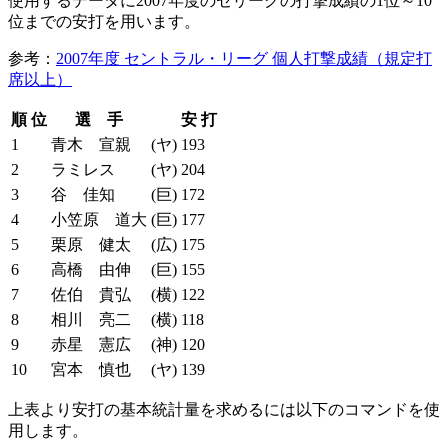
使用するデータに2007年度のセリーグの打撃成績の1位～10
位までの安打を用います。
参考：
2007年度 セントラル・リーグ 個人打撃成績（規定打
席以上）
順 位
選 手
安 打
1
青木 宣親
(ヤ)
193
2
ラミレス
(ヤ)
204
3
谷 佳知
(巨)
172
4
小笠原 道大
(巨)
177
5
栗原 健太
(広)
175
6
高橋 由伸
(巨)
155
7
佐伯 貴弘
(横)
122
8
相川 亮二
(横)
118
9
赤星 憲広
(神)
120
10
宮本 慎也
(ヤ)
139
上表より安打の基本統計量を求めるには以下のコマンドを使
用します。