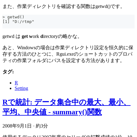
また、作業ディレクトリを確認する関数はgetwd()です。
> getwd()
[1] "D:/rtmp"
getwd は
get
w
ork
d
irectoryの略かな。
あと、Windowsの場合は作業ディレクトリ設定を恒久的に保
存する方法のひとつに、Rgui.exeのショートカットのプロパ
ティの作業フォルダにパスを設定する方法があります。
タグ:
R
Setting
Rで統計: データ集合中の最大、最小、
平均、中央値 - summary()関数
2008年9月1日
·
約3分