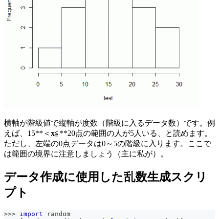
横軸が階級値で縦軸が度数（階級に入るデータ数）です。例
えば、15**＜
x
≦**20点の範囲の人が5人いる、と読めます。
ただし、左端の0点データは0～5の階級に入ります。ここで
は範囲の境界に注意しましょう（主に私が）。
データ作成に使用した乱数生成スクリ
プト
>>
>
import
 random