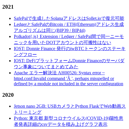
2021
SafePalで生成したSolanaアドレスはSollet.ioで復元可能
LedgerとSafePalのBitcoin / ETH(Ethereum)アドレス生成
アルゴリズムは同じ(BIP39 / BIP44)
Polkadot{.js} Extension / Ledger / SafePal間で同一ニーモ
ニックを用いたDOTアカウントの可搬性はない
IOST: Donnie Finance 発行のiwBTCトークンのステーキ
ングフロー
IOST: DeFiプラットフォームDonnie Financeのサーバダ
ウン事象についてまとめてみた
Apache エラー解決法 AH00526: Syntax error ~
httpd.conf:Invalid command 'Â ', perhaps misspelled or
defined by a module not included in the server configuration
2020
Jetson nano 2GB: USBカメラとPython FlaskでWeb動画ス
トリーミング
Python: 東京都 新型コロナウイルス(COVID-19)陽性患
者発表詳細のcsvデータを積み上げグラフ表示