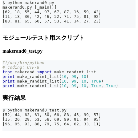
$ python makerand0.py
makerand0.py [_main()]
[62, 18, 55, 44, 97, 67, 87, 16, 59, 43]
[11, 13, 30, 42, 46, 52, 71, 75, 81, 92]
[88, 81, 65, 60, 57, 53, 41, 34, 27, 23]
モジュールテスト用スクリプト
makerand0_test.py
#!/usr/bin/python
# coding: UTF-8
from
 makerand 
import
 make_randint_list
print
 make_randint_list
(
10
,
99
,
10
)
print
 make_randint_list
(
10
,
99
,
10
,
True
)
print
 make_randint_list
(
10
,
99
,
10
,
True
,
True
)
実行結果
$ python makerand0_test.py
[52, 44, 63, 61, 50, 66, 88, 45, 99, 57]
[15, 26, 29, 53, 56, 69, 89, 91, 94, 95]
[96, 95, 93, 88, 79, 75, 64, 62, 33, 11]