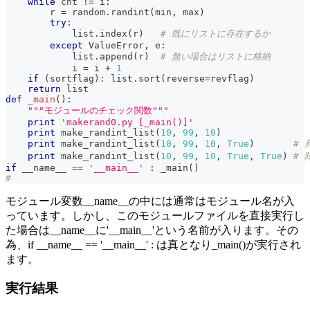
while
 cnt 
!=
 i
:
        r 
=
 random
.
randint
(
min
,
max
)
try
:
list
.
index
(
r
)
# 既にリストに存在するか
except
 ValueError
,
 e
:
list
.
append
(
r
)
# 無い場合はリストに格納
            i 
=
 i 
+
1
if
(
sortflag
)
:
list
.
sort
(
reverse
=
revflag
)
return
list
def
_main
(
)
:
"""モジュールのチェック関数"""
print
'makerand0.py [_main()]'
print
 make_randint_list
(
10
,
99
,
10
)
print
 make_randint_list
(
10
,
99
,
10
,
True
)
# 
print
 make_randint_list
(
10
,
99
,
10
,
True
,
True
)
# 
if
 __name__ 
==
'__main__'
:
 _main
(
)
#
モジュール変数__name__の中には通常はモジュール名が入
っています。しかし、このモジュールファイルを直接実行し
た場合は__name__に'__main__'という名前が入ります。その
為、if __name__ == '__main__' : は真となり_main()が実行され
ます。
実行結果