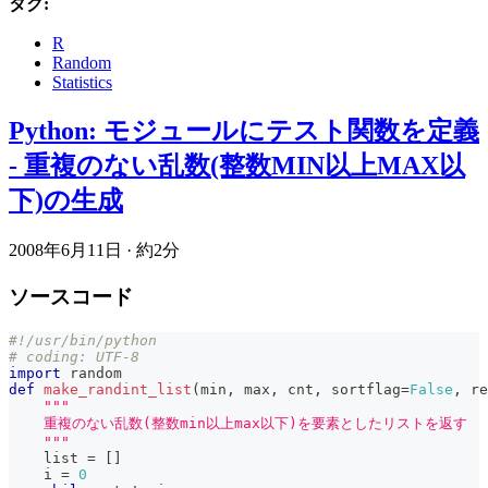
タグ:
R
Random
Statistics
Python: モジュールにテスト関数を定義
- 重複のない乱数(整数MIN以上MAX以
下)の生成
2008年6月11日
·
約2分
ソースコード
#!/usr/bin/python
# coding: UTF-8
import
 random
def
make_randint_list
(
min
,
max
,
 cnt
,
 sortflag
=
False
,
 re
"""
    重複のない乱数(整数min以上max以下)を要素としたリストを返す
    """
list
=
[
]
    i 
=
0