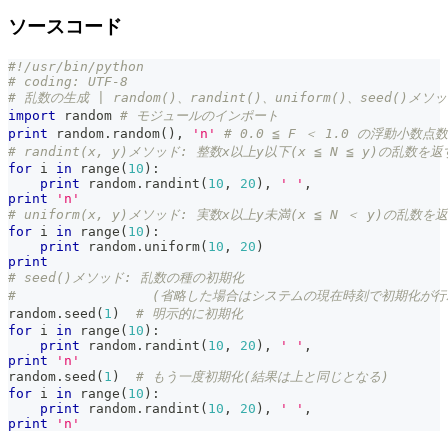
ソースコード
#!/usr/bin/python
# coding: UTF-8
# 乱数の生成 | random()、randint()、uniform()、seed()メ
import
 random 
# モジュールのインポート
print
 random
.
random
(
)
,
'n'
# 0.0 ≦ F ＜ 1.0 の浮動小数
# randint(x, y)メソッド: 整数x以上y以下(x ≦ N ≦ y)の乱数を返
for
 i 
in
range
(
10
)
:
print
 random
.
randint
(
10
,
20
)
,
' '
,
print
'n'
# uniform(x, y)メソッド: 実数x以上y未満(x ≦ N ＜ y)の乱数を
for
 i 
in
range
(
10
)
:
print
 random
.
uniform
(
10
,
20
)
print
# seed()メソッド: 乱数の種の初期化
#                 (省略した場合はシステムの現在時刻で初期化が
random
.
seed
(
1
)
# 明示的に初期化
for
 i 
in
range
(
10
)
:
print
 random
.
randint
(
10
,
20
)
,
' '
,
print
'n'
random
.
seed
(
1
)
# もう一度初期化(結果は上と同じとなる)
for
 i 
in
range
(
10
)
:
print
 random
.
randint
(
10
,
20
)
,
' '
,
print
'n'