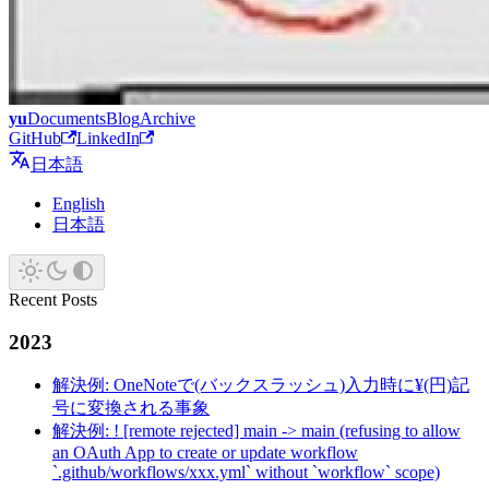
yu
Documents
Blog
Archive
GitHub
LinkedIn
日本語
English
日本語
Recent Posts
2023
解決例: OneNoteで(バックスラッシュ)入力時に¥(円)記
号に変換される事象
解決例: ! [remote rejected] main -> main (refusing to allow
an OAuth App to create or update workflow
`.github/workflows/xxx.yml` without `workflow` scope)