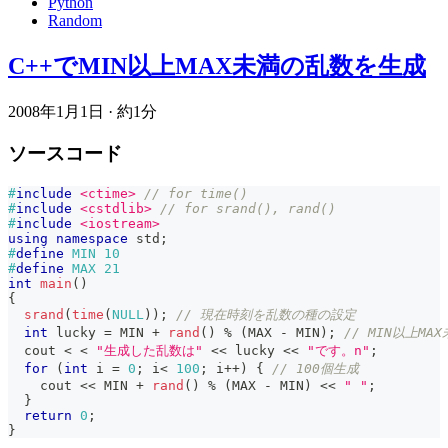
Python
Random
C++でMIN以上MAX未満の乱数を生成
2008年1月1日
·
約1分
ソースコード
#
include
<ctime>
// for time()
#
include
<cstdlib>
// for srand(), rand()
#
include
<iostream>
using
namespace
 std
;
#
define
MIN
10
#
define
MAX
21
int
main
(
)
{
srand
(
time
(
NULL
)
)
;
// 現在時刻を乱数の種の設定
int
 lucky 
=
 MIN 
+
rand
(
)
%
(
MAX 
-
 MIN
)
;
// MIN以上M
  cout 
<
<
"生成した乱数は"
<<
 lucky 
<<
"です。n"
;
for
(
int
 i 
=
0
;
 i
<
100
;
 i
++
)
{
// 100個生成
    cout 
<<
 MIN 
+
rand
(
)
%
(
MAX 
-
 MIN
)
<<
" "
;
}
return
0
;
}