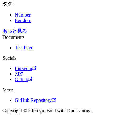
タグ:
Number
Random
もっと見る
Documents
Test Page
Socials
Linkedin
X
Github
More
GitHub Repository
Copyright © 2026 yu. Built with Docusaurus.