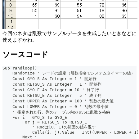
今回のネタは乱数でサンプルデータを生成したいときなどに
使えますかね。
ソースコード
Sub randloop()
    Randomize ' シードの設定（引数省略でシステムタイマーの値）
    Const GYO_S As Integer = 1 ' 開始行
    Const RETSU_S As Integer = 1 ' 開始列
    Const GYO_E As Integer = 10 ' 終了行
    Const RETSU_E As Integer = 5 ' 終了列
    Const UPPER As Integer = 100 ' 乱数の最大値
    Const LOWER As Integer = 0 ' 乱数の最小値
    ' 指定された行、列のテーブル内のセルに乱数を格納
    For i = GYO_S To GYO_E
        For j = RETSU_S To RETSU_E
            ' Rndは[0, 1)の範囲の値を返す
            Cells(i, j).Value = Int((UPPER - LOWER + 1)
        Next j