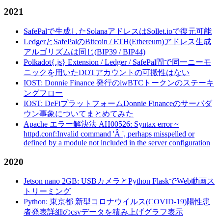
2021
SafePalで生成したSolanaアドレスはSollet.ioで復元可能
LedgerとSafePalのBitcoin / ETH(Ethereum)アドレス生成
アルゴリズムは同じ(BIP39 / BIP44)
Polkadot{.js} Extension / Ledger / SafePal間で同一ニーモ
ニックを用いたDOTアカウントの可搬性はない
IOST: Donnie Finance 発行のiwBTCトークンのステーキ
ングフロー
IOST: DeFiプラットフォームDonnie Financeのサーバダ
ウン事象についてまとめてみた
Apache エラー解決法 AH00526: Syntax error ~
httpd.conf:Invalid command 'Â ', perhaps misspelled or
defined by a module not included in the server configuration
2020
Jetson nano 2GB: USBカメラとPython FlaskでWeb動画ス
トリーミング
Python: 東京都 新型コロナウイルス(COVID-19)陽性患
者発表詳細のcsvデータを積み上げグラフ表示