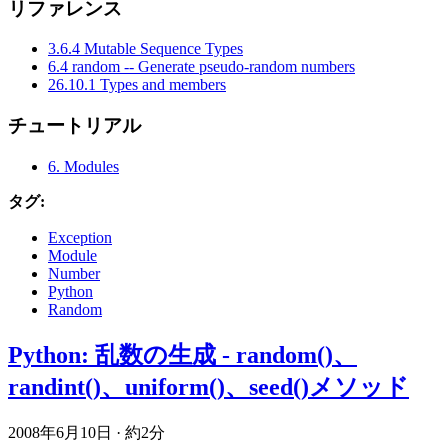
リファレンス
3.6.4 Mutable Sequence Types
6.4 random -- Generate pseudo-random numbers
26.10.1 Types and members
チュートリアル
6. Modules
タグ:
Exception
Module
Number
Python
Random
Python: 乱数の生成 - random()、
randint()、uniform()、seed()メソッド
2008年6月10日
·
約2分