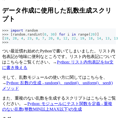
データ作成に使用した乱数生成スクリ
プト
>>
>
import
 random
>>
>
[
random
.
randint
(
0
,
30
)
for
 i 
in
range
(
20
)
]
[
19
,
28
,
4
,
23
,
8
,
7
,
20
,
8
,
12
,
22
,
19
,
18
,
14
,
13
,
13
>>
>
つい最近慣れ始めたPythonで書いてしまいました。リスト内
包表記が地味に便利なところです。リスト内包表記について
はこちらをご覧ください。→
Python: リスト内包表記をfor文
に書き換える
そして、乱数モジュールの使い方に関してはこちらを、
→
Python: 乱数の生成 - random()、randint()、uniform()、seed()
メソッド
また、重複のない乱数を生成するスクリプトはこちらをご覧
ください。→
Python: モジュールにテスト関数を定義 - 重複
のない乱数(整数MIN以上MAX以下)の生成