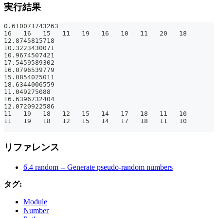
実行結果
0.610071743263
16   16   15   11   19   16   10   11   20   18
12.8745815718
10.3223430071
10.9674507421
17.5459589302
16.0796539779
15.0854025011
18.6344006559
11.049275088
16.6396732404
12.0720922586
11   19   18   12   15   14   17   18   11   10
11   19   18   12   15   14   17   18   11   10
リファレンス
6.4 random -- Generate pseudo-random numbers
タグ:
Module
Number