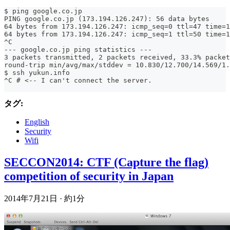
$ ping google.co.jp
PING google.co.jp (173.194.126.247): 56 data bytes
64 bytes from 173.194.126.247: icmp_seq=0 ttl=47 time=1
64 bytes from 173.194.126.247: icmp_seq=1 ttl=50 time=1
^C
--- google.co.jp ping statistics ---
3 packets transmitted, 2 packets received, 33.3% packet
round-trip min/avg/max/stddev = 10.830/12.700/14.569/1.
$ ssh yukun.info
^C # <-- I can't connect the server.
タグ:
English
Security
Wifi
SECCON2014: CTF (Capture the flag)
competition of security in Japan
2014年7月21日
·
約1分