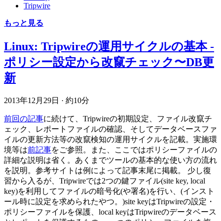
Tripwire
もっと見る
Linux: Tripwireの運用サイクルの基本 -
ポリシー設定から改竄チェック〜DB更
新
2013年12月29日
·
約10分
前回の記事
に続けて、Tripwireの初期設定、ファイル改竄チ
ェック、レポートファイルの確認、そしてデータベースファ
イルの更新方法等の改竄検知の運用サイクルを記載。実施環
境等は
前記事
をご参照。また、ここではポリシーファイルの
詳細な説明は省く。あくまでツールの基本的な使い方の流れ
を説明。参考サイトは例によって記事末尾に掲載。 少し復
習から入るが、Tripwireでは2つの鍵ファイル(site key, local
key)を利用してファイルの暗号化(や署名)を行い、(インスト
ール時に設定を求められたやつ。)site keyはTripwireの設定・
ポリシーファイルを保護、local keyはTripwireのデータベース