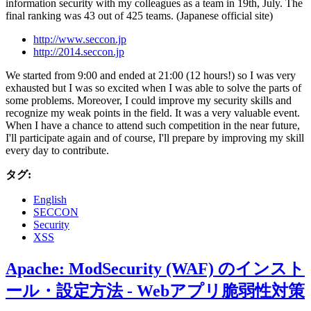
information security with my colleagues as a team in 19th, July. The
final ranking was 43 out of 425 teams. (Japanese official site)
http://www.seccon.jp
http://2014.seccon.jp
We started from 9:00 and ended at 21:00 (12 hours!) so I was very
exhausted but I was so excited when I was able to solve the parts of
some problems. Moreover, I could improve my security skills and
recognize my weak points in the field. It was a very valuable event.
When I have a chance to attend such competition in the near future,
I'll participate again and of course, I'll prepare by improving my skill
every day to contribute.
タグ:
English
SECCON
Security
XSS
Apache: ModSecurity (WAF) のインスト
ール・設定方法 - Webアプリ脆弱性対策