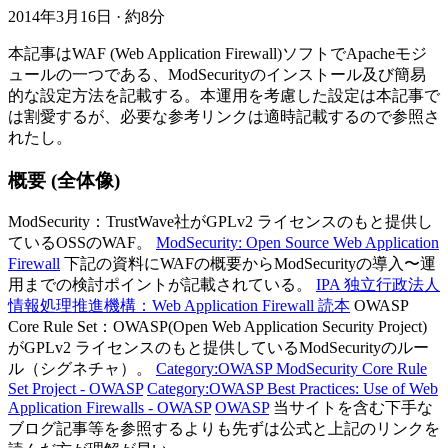
2014年3月16日
·
約8分
本記事はWAF (Web Application Firewall)ソフトでApacheモジ
ュールの一つである、ModSecurityのインストール及び簡易
的な設定方法を記載する。本運用を考慮した設定は本記事で
は割愛するが、必要な参考リンクは適時記載するので参照さ
れたし。
概要 (全体像)
ModSecurity：TrustWave社がGPLv2 ライセンスのもと提供し
ているOSSのWAF。
ModSecurity: Open Source Web Application
Firewall
下記の資料にWAFの概要からModSecurityの導入〜運
用までの検討ポイントが記載されている。
IPA 独立行政法人
情報処理推進機構：Web Application Firewall 読本
OWASP
Core Rule Set：OWASP(Open Web Application Security Project)
がGPLv2 ライセンスのもと提供しているModSecurityのルー
ル（シグネチャ）。
Category:OWASP ModSecurity Core Rule
Set Project - OWASP
Category:OWASP Best Practices: Use of Web
Application Firewalls - OWASP
OWASP
当サイトを含む下手な
ブログ記事等を参照するよりも先ずは公式と上記のリンクを