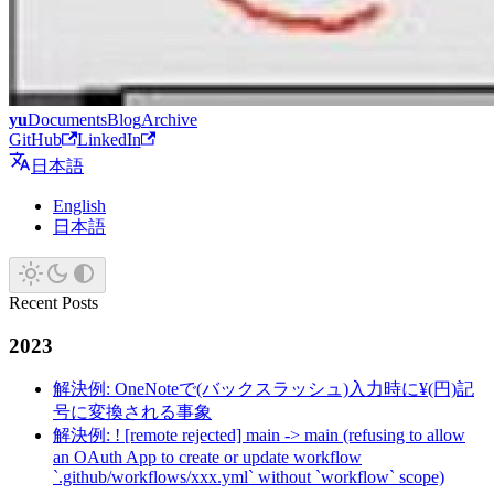
yu
Documents
Blog
Archive
GitHub
LinkedIn
日本語
English
日本語
Recent Posts
2023
解決例: OneNoteで(バックスラッシュ)入力時に¥(円)記
号に変換される事象
解決例: ! [remote rejected] main -> main (refusing to allow
an OAuth App to create or update workflow
`.github/workflows/xxx.yml` without `workflow` scope)