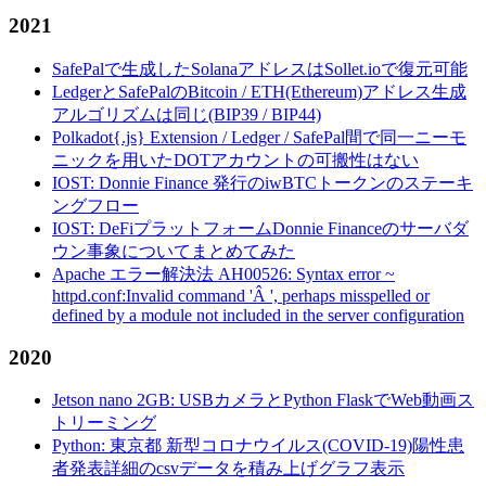
2021
SafePalで生成したSolanaアドレスはSollet.ioで復元可能
LedgerとSafePalのBitcoin / ETH(Ethereum)アドレス生成
アルゴリズムは同じ(BIP39 / BIP44)
Polkadot{.js} Extension / Ledger / SafePal間で同一ニーモ
ニックを用いたDOTアカウントの可搬性はない
IOST: Donnie Finance 発行のiwBTCトークンのステーキ
ングフロー
IOST: DeFiプラットフォームDonnie Financeのサーバダ
ウン事象についてまとめてみた
Apache エラー解決法 AH00526: Syntax error ~
httpd.conf:Invalid command 'Â ', perhaps misspelled or
defined by a module not included in the server configuration
2020
Jetson nano 2GB: USBカメラとPython FlaskでWeb動画ス
トリーミング
Python: 東京都 新型コロナウイルス(COVID-19)陽性患
者発表詳細のcsvデータを積み上げグラフ表示