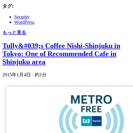
タグ:
Security
WordPress
もっと見る
Tully&#039;s Coffee Nishi-Shinjuku in
Tokyo: One of Recommended Cafe in
Shinjuku area
2015年1月4日
·
約1分