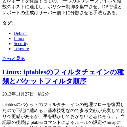
とレポートを保護するもの。 一つのポリシーファイルを複
数のホストに適用し、ポリシー制御を集中させ、DB管理と
レポートの生成はサーバー個々に分散させる手法もある。
タグ:
Debian
Linux
Security
Tripwire
もっと見る
Linux: iptablesのフィルタチェインの種
類とパケットフィルタ順序
2013年11月27日
·
約2分
iptablesのパケットのフィルタチェインの処理フローを復習し
たので下記に纏める。基本技術なので参考文献が充実してお
り今更感があるが、手を動かしておかないと忘れそう。。当
記事の後続はiptablesコマンドによるルールの設定やnmapに