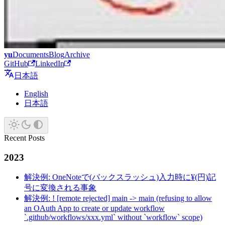
yu
Documents
Blog
Archive
GitHub
LinkedIn
日本語
English
日本語
Recent Posts
2023
解決例: OneNoteで(バックスラッシュ)入力時に¥(円)記
号に変換される事象
解決例: ! [remote rejected] main -> main (refusing to allow
an OAuth App to create or update workflow
`.github/workflows/xxx.yml` without `workflow` scope)