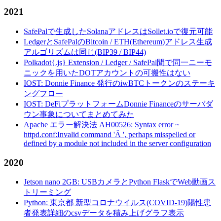
2021
SafePalで生成したSolanaアドレスはSollet.ioで復元可能
LedgerとSafePalのBitcoin / ETH(Ethereum)アドレス生成
アルゴリズムは同じ(BIP39 / BIP44)
Polkadot{.js} Extension / Ledger / SafePal間で同一ニーモ
ニックを用いたDOTアカウントの可搬性はない
IOST: Donnie Finance 発行のiwBTCトークンのステーキ
ングフロー
IOST: DeFiプラットフォームDonnie Financeのサーバダ
ウン事象についてまとめてみた
Apache エラー解決法 AH00526: Syntax error ~
httpd.conf:Invalid command 'Â ', perhaps misspelled or
defined by a module not included in the server configuration
2020
Jetson nano 2GB: USBカメラとPython FlaskでWeb動画ス
トリーミング
Python: 東京都 新型コロナウイルス(COVID-19)陽性患
者発表詳細のcsvデータを積み上げグラフ表示