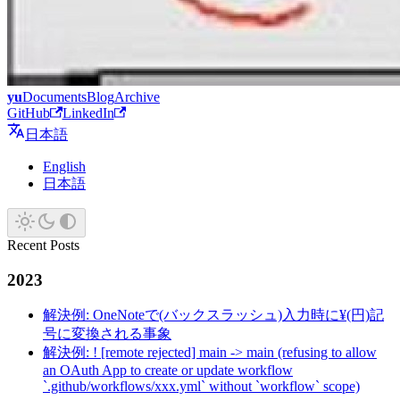
yu
Documents
Blog
Archive
GitHub
LinkedIn
日本語
English
日本語
Recent Posts
2023
解決例: OneNoteで(バックスラッシュ)入力時に¥(円)記
号に変換される事象
解決例: ! [remote rejected] main -> main (refusing to allow
an OAuth App to create or update workflow
`.github/workflows/xxx.yml` without `workflow` scope)