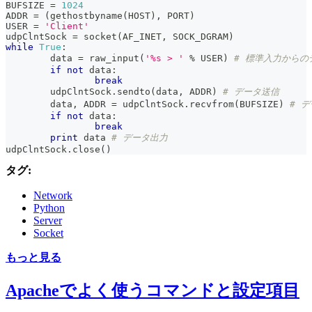
BUFSIZE 
=
1024
ADDR 
=
(
gethostbyname
(
HOST
)
,
 PORT
)
USER 
=
'Client'
udpClntSock 
=
 socket
(
AF_INET
,
 SOCK_DGRAM
)
while
True
:
	data 
=
raw_input
(
'%s > '
%
 USER
)
# 標準入力からの
if
not
 data
:
break
	udpClntSock
.
sendto
(
data
,
 ADDR
)
# データ送信
	data
,
 ADDR 
=
 udpClntSock
.
recvfrom
(
BUFSIZE
)
# 
if
not
 data
:
break
print
 data 
# データ出力
udpClntSock
.
close
(
)
タグ:
Network
Python
Server
Socket
もっと見る
Apacheでよく使うコマンドと設定項目