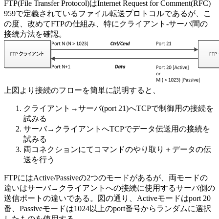
FTP(File Transfer Protocol)はInternet Request for Comment(RFC)
959で定義されているファイル転送プロトコルであるが、こ
の度、改めてFTPの仕組み、特にクライアント-サーバ間の
接続方法を確認。
上図より接続のフローを簡単に説明すると、
クライアント→サーバ(port 21)へTCPで制御用の接続を
試みる
サーバ→クライアントへTCPでデータ伝送用の接続を
試みる
両コネクションにてコマンドのやり取り＋データの伝
送を行う
FTPにはActive/Passiveの2つのモードがあるが、両モードの
違いはサーバ→クライアントへの接続に使用するサーバ側の
送信ポートの違いである。図の通り、Activeモードはport 20
番、Passiveモードは1024以上のport番号からランダムに選択
したものを使用する。