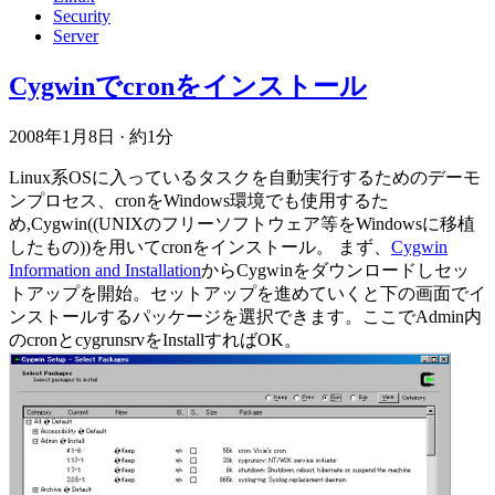
Security
Server
Cygwinでcronをインストール
2008年1月8日
·
約1分
Linux系OSに入っているタスクを自動実行するためのデーモ
ンプロセス、cronをWindows環境でも使用するた
め,Cygwin((UNIXのフリーソフトウェア等をWindowsに移植
したもの))を用いてcronをインストール。 まず、
Cygwin
Information and Installation
からCygwinをダウンロードしセッ
トアップを開始。セットアップを進めていくと下の画面でイ
ンストールするパッケージを選択できます。ここでAdmin内
のcronとcygrunsrvをInstallすればOK。