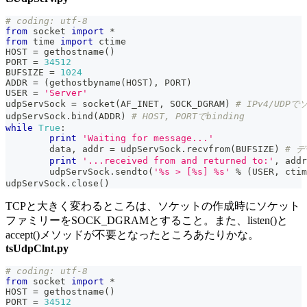
# coding: utf-8
from
 socket 
import
*
from
 time 
import
 ctime
HOST 
=
 gethostname
(
)
PORT 
=
34512
BUFSIZE 
=
1024
ADDR 
=
(
gethostbyname
(
HOST
)
,
 PORT
)
USER 
=
'Server'
udpServSock 
=
 socket
(
AF_INET
,
 SOCK_DGRAM
)
# IPv4/UDP
udpServSock
.
bind
(
ADDR
)
# HOST, PORTでbinding
while
True
:
print
'Waiting for message...'
	data
,
 addr 
=
 udpServSock
.
recvfrom
(
BUFSIZE
)
# 
print
'...received from and returned to:'
,
 addr
	udpServSock
.
sendto
(
'%s > [%s] %s'
%
(
USER
,
 ctim
udpServSock
.
close
(
)
TCPと大きく変わるところは、ソケットの作成時にソケット
ファミリーをSOCK_DGRAMとすること。また、listen()と
accept()メソッドが不要となったところあたりかな。
tsUdpClnt.py
# coding: utf-8
from
 socket 
import
*
HOST 
=
 gethostname
(
)
PORT 
=
34512