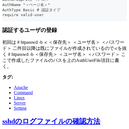
AuthName "＜ページ名＞"
AuthType Basic # 認証タイプ
require valid-user
認証するユーザの登録
初回は # htpasswd -b -c ＜保存先＞ ＜ユーザ名＞ ＜パスワー
ド＞ 二件目以降は既にファイルが作成されているので-cを抜
く # htpasswd -b ＜保存先＞ ＜ユーザ名＞ ＜パスワード＞ こ
こで作成したファイルのパスを上のAuthUserFile項目に書
く。
タグ:
Apache
Command
Linux
Server
Setting
sshdのログファイルの確認方法