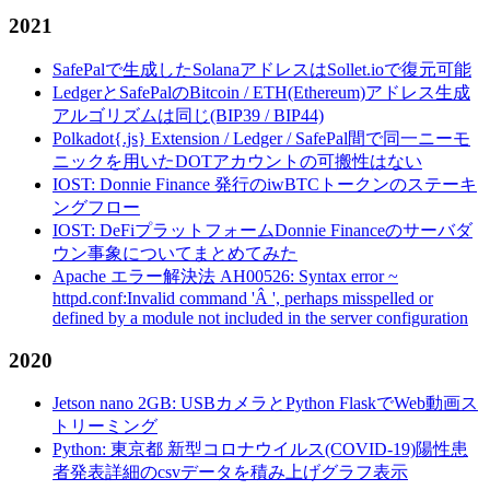
2021
SafePalで生成したSolanaアドレスはSollet.ioで復元可能
LedgerとSafePalのBitcoin / ETH(Ethereum)アドレス生成
アルゴリズムは同じ(BIP39 / BIP44)
Polkadot{.js} Extension / Ledger / SafePal間で同一ニーモ
ニックを用いたDOTアカウントの可搬性はない
IOST: Donnie Finance 発行のiwBTCトークンのステーキ
ングフロー
IOST: DeFiプラットフォームDonnie Financeのサーバダ
ウン事象についてまとめてみた
Apache エラー解決法 AH00526: Syntax error ~
httpd.conf:Invalid command 'Â ', perhaps misspelled or
defined by a module not included in the server configuration
2020
Jetson nano 2GB: USBカメラとPython FlaskでWeb動画ス
トリーミング
Python: 東京都 新型コロナウイルス(COVID-19)陽性患
者発表詳細のcsvデータを積み上げグラフ表示