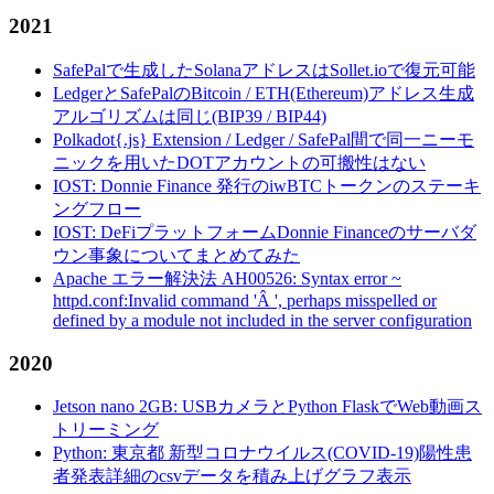
2021
SafePalで生成したSolanaアドレスはSollet.ioで復元可能
LedgerとSafePalのBitcoin / ETH(Ethereum)アドレス生成
アルゴリズムは同じ(BIP39 / BIP44)
Polkadot{.js} Extension / Ledger / SafePal間で同一ニーモ
ニックを用いたDOTアカウントの可搬性はない
IOST: Donnie Finance 発行のiwBTCトークンのステーキ
ングフロー
IOST: DeFiプラットフォームDonnie Financeのサーバダ
ウン事象についてまとめてみた
Apache エラー解決法 AH00526: Syntax error ~
httpd.conf:Invalid command 'Â ', perhaps misspelled or
defined by a module not included in the server configuration
2020
Jetson nano 2GB: USBカメラとPython FlaskでWeb動画ス
トリーミング
Python: 東京都 新型コロナウイルス(COVID-19)陽性患
者発表詳細のcsvデータを積み上げグラフ表示