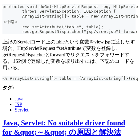
protected void doGet(HttpServletRequest req, HttpServle
	throws ServletException, IOException {
	ArrayList<string[]> table = new ArrayList<st
＜中略＞
	req.setAttribute("table", table);
	req.getRequestDispatcher("jsp/view.jsp").forwa
上記のServletコード上のtableという変数をview.jspに渡したす
場合、HttpServletRequest #setAttributeで変数を登録し、
getRequestDispatcherとforwardでリクエストをフォワードす
る。 JSP側で登録した変数を取り出すには、下記のコードを
用いる。
<% ArrayList<string[]> table = (ArrayList<string[]>)req
タグ:
Java
JSP
Servlet
Java, Servlet: No suitable driver found
for &quot;～&quot; の原因と解決法