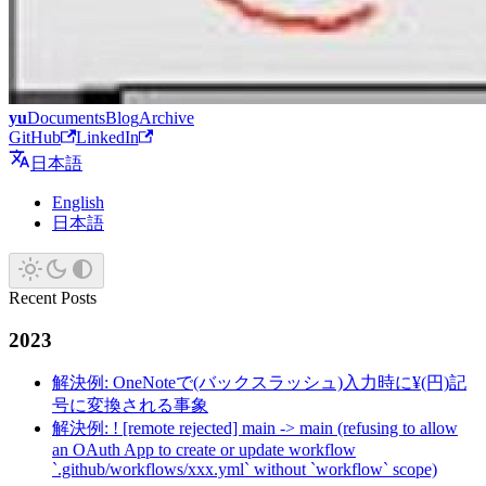
yu
Documents
Blog
Archive
GitHub
LinkedIn
日本語
English
日本語
Recent Posts
2023
解決例: OneNoteで(バックスラッシュ)入力時に¥(円)記
号に変換される事象
解決例: ! [remote rejected] main -> main (refusing to allow
an OAuth App to create or update workflow
`.github/workflows/xxx.yml` without `workflow` scope)