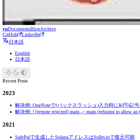
yu
Documents
Blog
Archive
GitHub
LinkedIn
日本語
English
日本語
Recent Posts
2023
解決例: OneNoteで(バックスラッシュ)入力時に¥(円)
解決例: ! [remote rejected] main -> main (refusing to allow an
2021
SafePalで生成したSolanaアドレスはSollet.ioで復元可能