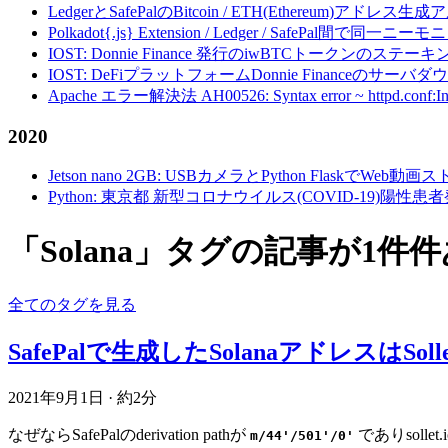
LedgerとSafePalのBitcoin / ETH(Ethereum)アドレス生
Polkadot{.js} Extension / Ledger / Safe
IOST: Donnie Finance 発行のiwBTCトークンのステ
IOST: DeFiプラットフォームDonnie Financeの
Apache エラー解決法 AH00526: Syntax error ~ httpd.conf:Invalid c
2020
Jetson nano 2GB: USBカメラとPython FlaskでWeb
Python: 東京都 新型コロナウイルス(COVID-19)
「Solana」タグの記事が1件
全てのタグを見る
SafePalで生成したSolanaアドレスはSoll
2021年9月1日
·
約2分
なぜならSafePalのderivation pathが
でありsollet
m/44'/501'/0'