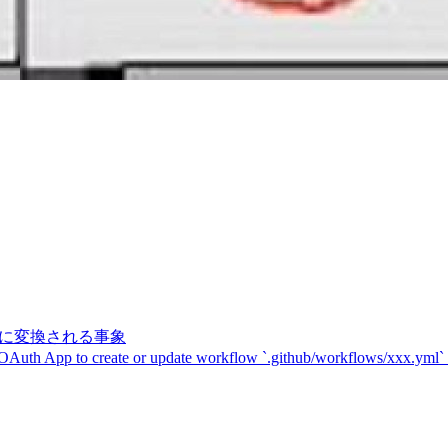
記号に変換される事象
 OAuth App to create or update workflow `.github/workflows/xxx.yml`