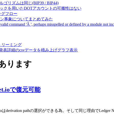
成アルゴリズムは同じ(BIP39 / BIP44)
Pal間で同一ニーモニックを用いたDOTアカウントの可搬性はない
ーキングフロー
サーバダウン事象についてまとめてみた
ommand 'Â ', perhaps misspelled or defined by a module not includ
動画ストリーミング
陽性患者発表詳細のcsvデータを積み上げグラフ表示
件あります
et.ioで復元可能
.ioはderivation pathの選択ができる為。そして同じ理由でLedger N