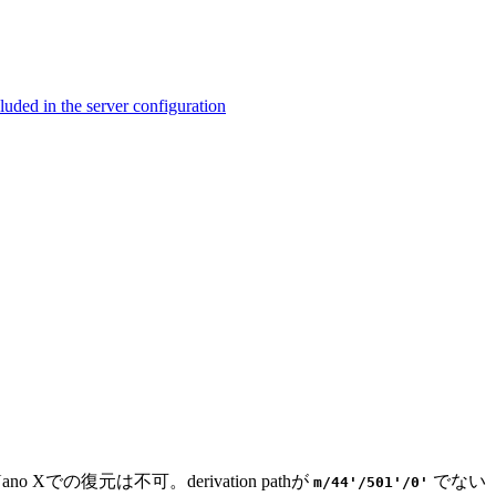
ed in the server configuration
ano Xでの復元は不可。derivation pathが
でない
m/44'/501'/0'