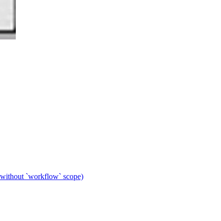
 without `workflow` scope)