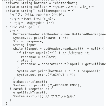
  private String botName = "chatterbot";
  private String callStr = "なにかしゃべってよ(>_<)";
  private String[] suffixResponses = {
    "ってアレですね、わかります(^^)b",
    "ですか？わかりません(>_<)",
    "って何？日本語でおk('`)b"};
  public void go() {
    try {
      BufferedReader stdReader = new BufferedReader(new
      System.out.print("INPUT : ");
      String response;
      String input;
      while ((input = stdReader.readLine()) != null
        if (input.equals("")) { // 入力が無かった
          response = callStr;
        } else {
          response = decorateInput(input) + getSuffixRe
        }
        System.out.print(botName + ": " + response);
        System.out.print("\nINPUT : ");
      }
      stdReader.close();
      System.out.println("\nPROGRAM END");
    } catch (Exception e) {
      e.getStackTrace();
      System.exit(-1); // プログラムを終了
    }
  }