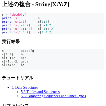
上述の複合 - String[X:Y:Z]
s 
=
'abcdefg'
print
's        '
,
 s
print
's[1:3]   '
,
 s
[
1
:
3
]
print
's[:-1:2] '
,
 s
[
:
-
1
:
2
]
print
's[-1::-2]'
,
 s
[
-
1
:
:
-
2
]
print
's[1:4:2] '
,
 s
[
1
:
4
:
2
]
実行結果
s         abcdefg
s[1:3]    bc
s[:-1:2]  ace
s[-1::-2] geca
s[1:4:2]  bd
チュートリアル
5. Data Structures
5.3 Tuples and Sequences
5.8 Comparing Sequences and Other Types
リファレンス