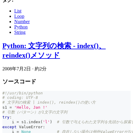
タグ:
List
Loop
Number
Python
String
Python: 文字列の検索 - index()、
reindex()メソッド
2008年7月2日
·
約2分
ソースコード
#!/usr/bin/python
# coding: UTF-8
# 文字列の検索 | index(), reindex()の使い方
s1 
=
'Hello, Jan !'
# 引数（パターン）が1文字の文字列
try
:
    i 
=
 s1
.
index
(
'l'
)
# 引数で与えられた文字列を先頭から探索
except
 ValueError
:
    i 
=
None
# 存在しない場合は例外ValueErrorが