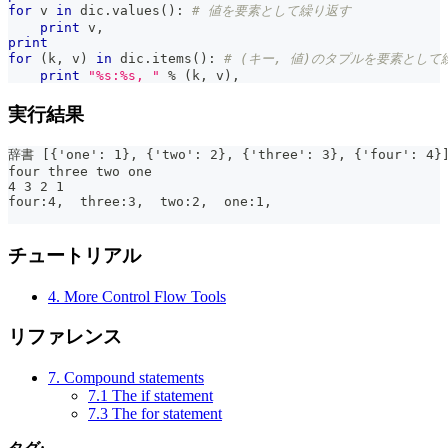
for
 v 
in
 dic
.
values
(
)
:
# 値を要素として繰り返す
print
 v
,
print
for
(
k
,
 v
)
in
 dic
.
items
(
)
:
# (キー, 値)のタプルを要素として
print
"%s:%s, "
%
(
k
,
 v
)
,
実行結果
辞書 [{'one': 1}, {'two': 2}, {'three': 3}, {'four
four three two one
4 3 2 1
four:4,  three:3,  two:2,  one:1,
チュートリアル
4. More Control Flow Tools
リファレンス
7. Compound statements
7.1 The if statement
7.3 The for statement