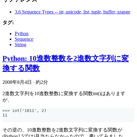
3.6 Sequence Types -- str, unicode, list, tuple, buffer, xrange
タグ:
Python
Sequence
String
Python: 10進数整数を2進数文字列に変
換する関数
2008年8月4日
·
約2分
2進数文字列を10進数整数に変換する関数int()はあります
が、
>>> int('1011', 2)
11
その逆の、10進数整数を2進数文字列に変換する関数が
(Python2.5では)見当たらなかったので、書いてみました。