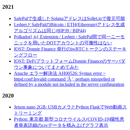
2021
SafePalで生成したSolanaアドレスはSollet.ioで復元可能
LedgerとSafePalのBitcoin / ETH(Ethereum)アドレス生成
アルゴリズムは同じ(BIP39 / BIP44)
Polkadot{.js} Extension / Ledger / SafePal間で同一ニーモ
ニックを用いたDOTアカウントの可搬性はない
IOST: Donnie Finance 発行のiwBTCトークンのステーキ
ングフロー
IOST: DeFiプラットフォームDonnie Financeのサーバダ
ウン事象についてまとめてみた
Apache エラー解決法 AH00526: Syntax error ~
httpd.conf:Invalid command 'Â ', perhaps misspelled or
defined by a module not included in the server configuration
2020
Jetson nano 2GB: USBカメラとPython FlaskでWeb動画ス
トリーミング
Python: 東京都 新型コロナウイルス(COVID-19)陽性患
者発表詳細のcsvデータを積み上げグラフ表示