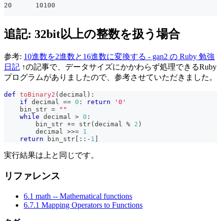
20      10100
追記: 32bit以上の整数を扱う場合
参考:
10進数を2進数と16進数に変換する - gan2 の Ruby 勉強
日記
↑の記事で、データサイズにかかわらず処理できるRuby
プログラムがありましたので、参考させていただきました。
def
toBinary2
(
decimal
)
:
if
 decimal 
==
0
:
return
'0'
    bin_str 
=
""
while
 decimal 
>
0
:
        bin_str 
+=
str
(
decimal 
%
2
)
        decimal 
>>
=
1
return
 bin_str
[
:
:
-
1
]
実行結果は上と同じです。
リファレンス
6.1 math -- Mathematical functions
6.7.1 Mapping Operators to Functions