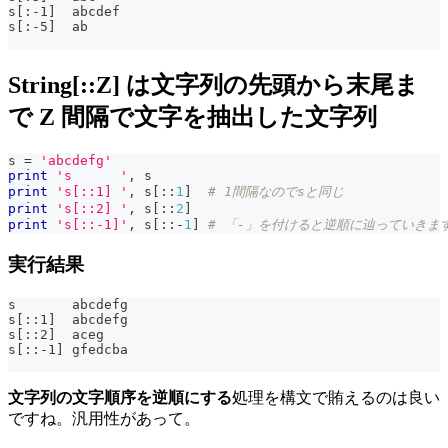
s[:-1]  abcdef
s[:-5]  ab
String[::Z] は文字列の先頭から末尾ま
で Z 間隔で文字を抽出した文字列
s 
=
'abcdefg'
print
's      '
,
 s
print
's[::1] '
,
 s
[
:
:
1
]
# 1間隔なのでsと同じ
print
's[::2] '
,
 s
[
:
:
2
]
print
's[::-1]'
,
 s
[
:
:
-
1
]
# 「-」を付けると逆順に辿っていきま
実行結果
s       abcdefg
s[::1]  abcdefg
s[::2]  aceg
s[::-1] gfedcba
文字列の文字順序を逆順にする
処理を構文で賄えるのは良い
ですね。汎用性があって。