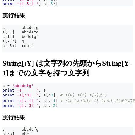
print
's[-5:] '
,
 s
[
-
5
:
]
実行結果
s       abcdefg
s[0:]   abcdefg
s[1:]   bcdefg
s[-1:]  g
s[-5:]  cdefg
String[:Y] は文字列の先頭からString[Y-
1]までの文字を持つ文字列
s 
=
'abcdefg'
print
's      '
,
 s
print
's[:3]  '
,
 s
[
:
3
]
# s[0] s[1] s[2]まで
print
's[:-1] '
,
 s
[
:
-
1
]
# Yは-1よりs[(-1)-1]→s[-2]まで
print
's[:-5] '
,
 s
[
:
-
5
]
実行結果
s       abcdefg
s[:3]   abc