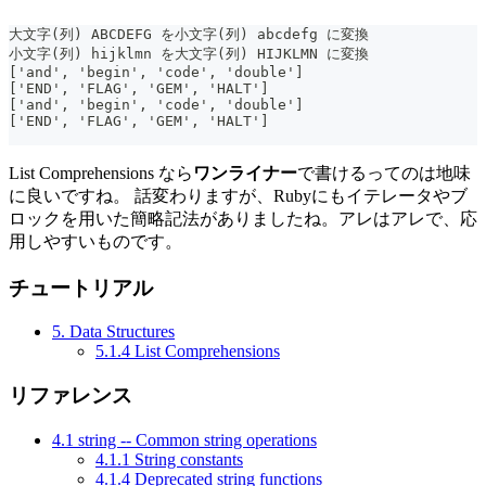
大文字(列) ABCDEFG を小文字(列) abcdefg に変換
小文字(列) hijklmn を大文字(列) HIJKLMN に変換
['and', 'begin', 'code', 'double']
['END', 'FLAG', 'GEM', 'HALT']
['and', 'begin', 'code', 'double']
['END', 'FLAG', 'GEM', 'HALT']
List Comprehensions なら
ワンライナー
で書けるってのは地味
に良いですね。 話変わりますが、Rubyにもイテレータやブ
ロックを用いた簡略記法がありましたね。アレはアレで、応
用しやすいものです。
チュートリアル
5. Data Structures
5.1.4 List Comprehensions
リファレンス
4.1 string -- Common string operations
4.1.1 String constants
4.1.4 Deprecated string functions