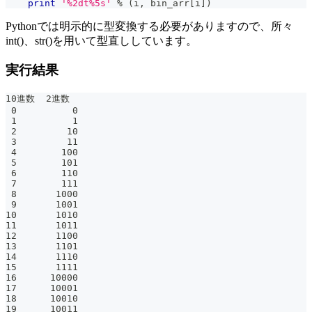
print
'%2dt%5s'
%
(
i
,
 bin_arr
[
i
]
)
Pythonでは明示的に型変換する必要がありますので、所々
int()、str()を用いて型直ししています。
実行結果
10進数  2進数
 0          0
 1          1
 2         10
 3         11
 4        100
 5        101
 6        110
 7        111
 8       1000
 9       1001
10       1010
11       1011
12       1100
13       1101
14       1110
15       1111
16      10000
17      10001
18      10010
19      10011