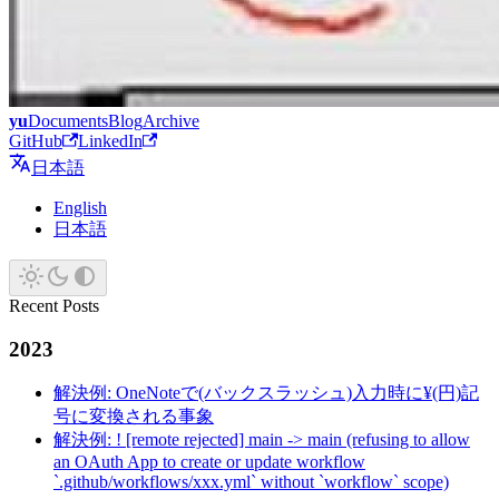
yu
Documents
Blog
Archive
GitHub
LinkedIn
日本語
English
日本語
Recent Posts
2023
解決例: OneNoteで(バックスラッシュ)入力時に¥(円)記
号に変換される事象
解決例: ! [remote rejected] main -> main (refusing to allow
an OAuth App to create or update workflow
`.github/workflows/xxx.yml` without `workflow` scope)