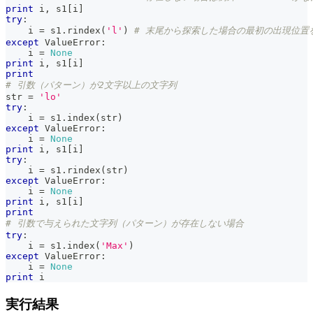
print
 i
,
 s1
[
i
]
try
:
    i 
=
 s1
.
rindex
(
'l'
)
# 末尾から探索した場合の最初の出現位置
except
 ValueError
:
    i 
=
None
print
 i
,
 s1
[
i
]
print
# 引数（パターン）が2文字以上の文字列
str
=
'lo'
try
:
    i 
=
 s1
.
index
(
str
)
except
 ValueError
:
    i 
=
None
print
 i
,
 s1
[
i
]
try
:
    i 
=
 s1
.
rindex
(
str
)
except
 ValueError
:
    i 
=
None
print
 i
,
 s1
[
i
]
print
# 引数で与えられた文字列（パターン）が存在しない場合
try
:
    i 
=
 s1
.
index
(
'Max'
)
except
 ValueError
:
    i 
=
None
print
 i
実行結果