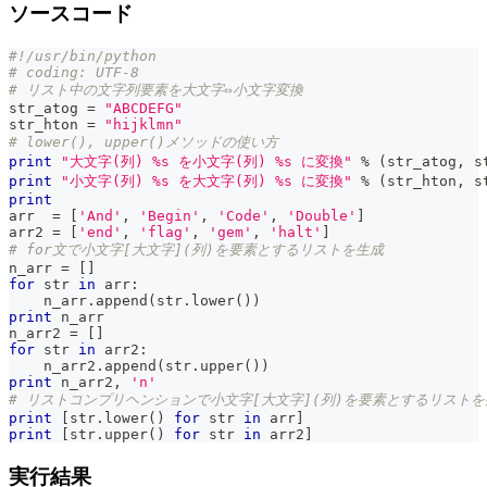
ソースコード
#!/usr/bin/python
# coding: UTF-8
# リスト中の文字列要素を大文字⇔小文字変換
str_atog 
=
"ABCDEFG"
str_hton 
=
"hijklmn"
# lower(), upper()メソッドの使い方
print
"大文字(列) %s を小文字(列) %s に変換"
%
(
str_atog
,
 s
print
"小文字(列) %s を大文字(列) %s に変換"
%
(
str_hton
,
 s
print
arr  
=
[
'And'
,
'Begin'
,
'Code'
,
'Double'
]
arr2 
=
[
'end'
,
'flag'
,
'gem'
,
'halt'
]
# for文で小文字[大文字](列)を要素とするリストを生成
n_arr 
=
[
]
for
str
in
 arr
:
    n_arr
.
append
(
str
.
lower
(
)
)
print
 n_arr
n_arr2 
=
[
]
for
str
in
 arr2
:
    n_arr2
.
append
(
str
.
upper
(
)
)
print
 n_arr2
,
'n'
# リストコンプリヘンションで小文字[大文字](列)を要素とするリストを
print
[
str
.
lower
(
)
for
str
in
 arr
]
print
[
str
.
upper
(
)
for
str
in
 arr2
]
実行結果