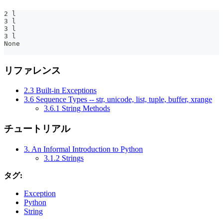
2 l
3 l
3 l
3 l
None
リファレンス
2.3 Built-in Exceptions
3.6 Sequence Types -- str, unicode, list, tuple, buffer, xrange
3.6.1 String Methods
チュートリアル
3. An Informal Introduction to Python
3.1.2 Strings
タグ:
Exception
Python
String