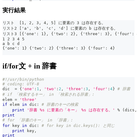
実行結果
リスト  [1, 2, 3, 4, 5] に要素の 3 は存在する。
リスト2 ['a', 'b', 'c', 'd'] に要素の b は存在する。
リスト3 [{'one': 1}, {'two': 2}, {'three': 3}, {'fou
1 2 3 4 5
a b c d
{'one': 1} {'two': 2} {'three': 3} {'four': 4}
if/for文 + in 辞書
#!/usr/bin/python
# coding: UTF-8
dic  
=
{
'one'
:
1
,
'two'
:
2
,
'three'
:
3
,
'four'
:
4
}
# 辞書
# if 「検索するキー」 in 「検索される辞書」:
elem 
=
'three'
if
 elem 
in
 dic
:
# 辞書のキーの検索
print
'辞書 %s に要素の「キー」 %s は存在する。'
%
(
dics
,
print
# for 「辞書のキー」 in 「辞書」:
for
 key 
in
 dic
:
# for key in dic.keys(): と同じ
print
 key
,
print