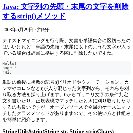
Java: 文字列の先頭・末尾の文字を削除
するstrip()メソッド
2008年5月29日
·
約3分
テキストマイニングを行う際、文書を単語集合に区切ったの
はいいけれど、単語の先頭・末尾に以下のような文字が入っ
ている場合は辞書に格納する際に削除したいですね。
Hello!
page."
"Hi,
単語の前後に複数の記号((ピリオドやクォーテーション、カ
ンマやコロンなど))が入り混じった文字列から、それらを刈
り取る方法を採り上げます。0からゴリゴリ文字の条件判定
文を書いたり、正規表現でマッチしたときに刈り取りしたり
するのも良いですが、オープンソースで今回のケースにマッ
チしたクラスメソッドがありますので、その使い方と仕組み
を簡単に紹介します。
StringUtils#strip(String str, String stripChars)