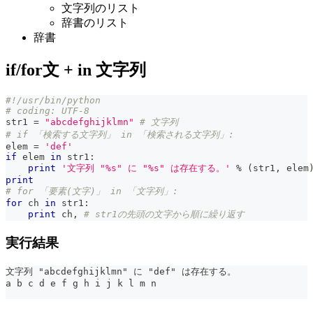
文字列のリスト
辞書のリスト
辞書
if/for文 + in 文字列
#!/usr/bin/python
# coding: UTF-8
str1 
=
"abcdefghijklmn"
# 文字列
# if 「検索する文字列」 in 「検索される文字列」:
elem 
=
'def'
if
 elem 
in
 str1
:
print
'文字列 "%s" に "%s" は存在する。'
%
(
str1
,
 elem
print
# for 「要素(文字)」 in 「文字列」:
for
 ch 
in
 str1
:
print
 ch
,
# str1の先頭の文字から順に繰り返す
実行結果
文字列 "abcdefghijklmn" に "def" は存在する。
a b c d e f g h i j k l m n