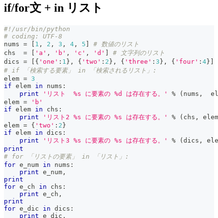
if/for文 + in リスト
#!/usr/bin/python
# coding: UTF-8
nums 
=
[
1
,
2
,
3
,
4
,
5
]
# 数値のリスト
chs  
=
[
'a'
,
'b'
,
'c'
,
'd'
]
# 文字列のリスト
dics 
=
[
{
'one'
:
1
}
,
{
'two'
:
2
}
,
{
'three'
:
3
}
,
{
'four'
:
4
}
]
# if 「検索する要素」 in 「検索されるリスト」:
elem 
=
3
if
 elem 
in
 nums
:
print
'リスト  %s に要素の %d は存在する。'
%
(
nums
,
  e
elem 
=
'b'
if
 elem 
in
 chs
:
print
'リスト2 %s に要素の %s は存在する。'
%
(
chs
,
 ele
elem 
=
{
'two'
:
2
}
if
 elem 
in
 dics
:
print
'リスト3 %s に要素の %s は存在する。'
%
(
dics
,
 el
print
# for 「リストの要素」 in 「リスト」:
for
 e_num 
in
 nums
:
print
 e_num
,
print
for
 e_ch 
in
 chs
:
print
 e_ch
,
print
for
 e_dic 
in
 dics
:
print
 e_dic
,