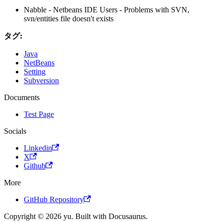
Nabble - Netbeans IDE Users - Problems with SVN,
svn/entities file doesn't exists
タグ:
Java
NetBeans
Setting
Subversion
Documents
Test Page
Socials
Linkedin
X
Github
More
GitHub Repository
Copyright © 2026 yu. Built with Docusaurus.