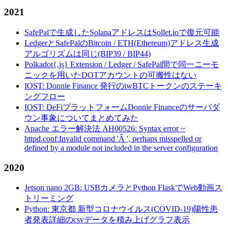
2021
SafePalで生成したSolanaアドレスはSollet.ioで復元可能
LedgerとSafePalのBitcoin / ETH(Ethereum)アドレス生成
アルゴリズムは同じ(BIP39 / BIP44)
Polkadot{.js} Extension / Ledger / SafePal間で同一ニーモ
ニックを用いたDOTアカウントの可搬性はない
IOST: Donnie Finance 発行のiwBTCトークンのステーキ
ングフロー
IOST: DeFiプラットフォームDonnie Financeのサーバダ
ウン事象についてまとめてみた
Apache エラー解決法 AH00526: Syntax error ~
httpd.conf:Invalid command 'Â ', perhaps misspelled or
defined by a module not included in the server configuration
2020
Jetson nano 2GB: USBカメラとPython FlaskでWeb動画ス
トリーミング
Python: 東京都 新型コロナウイルス(COVID-19)陽性患
者発表詳細のcsvデータを積み上げグラフ表示