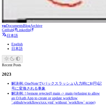
yu
Documents
Blog
Archive
GitHub
LinkedIn
日本語
English
日本語
Recent Posts
2023
解決例: OneNoteで(バックスラッシュ)入力時に¥(円)記
号に変換される事象
解決例: ! [remote rejected] main -> main (refusing to allow
an OAuth App to create or update workflow
`.github/workflows/xxx.yml` without `workflow` scope)