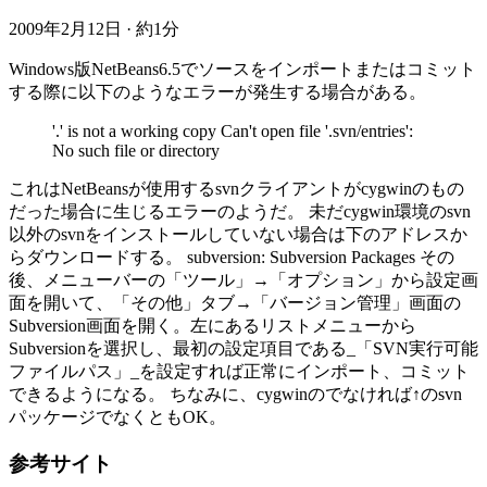
2009年2月12日
·
約1分
Windows版NetBeans6.5でソースをインポートまたはコミット
する際に以下のようなエラーが発生する場合がある。
'.' is not a working copy Can't open file '.svn/entries':
No such file or directory
これはNetBeansが使用するsvnクライアントがcygwinのもの
だった場合に生じるエラーのようだ。 未だcygwin環境のsvn
以外のsvnをインストールしていない場合は下のアドレスか
らダウンロードする。 subversion: Subversion Packages その
後、メニューバーの「ツール」→「オプション」から設定画
面を開いて、「その他」タブ→「バージョン管理」画面の
Subversion画面を開く。左にあるリストメニューから
Subversionを選択し、最初の設定項目である_「SVN実行可能
ファイルパス」_を設定すれば正常にインポート、コミット
できるようになる。 ちなみに、cygwinのでなければ↑のsvn
パッケージでなくともOK。
参考サイト