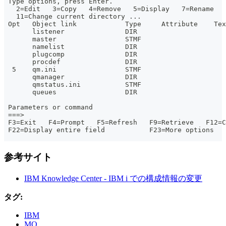
 Type options, press Enter.
   2=Edit   3=Copy   4=Remove   5=Display   7=Rename  
   11=Change current directory ...
 Opt   Object link            Type     Attribute    Tex
       listener               DIR
       master                 STMF
       namelist               DIR
       plugcomp               DIR
       procdef                DIR
  5    qm.ini                 STMF
       qmanager               DIR
       qmstatus.ini           STMF
       queues                 DIR
                                                       
 Parameters or command
 ===>
 F3=Exit   F4=Prompt   F5=Refresh   F9=Retrieve   F12=C
 F22=Display entire field           F23=More options
参考サイト
IBM Knowledge Center - IBM i での構成情報の変更
タグ:
IBM
MQ