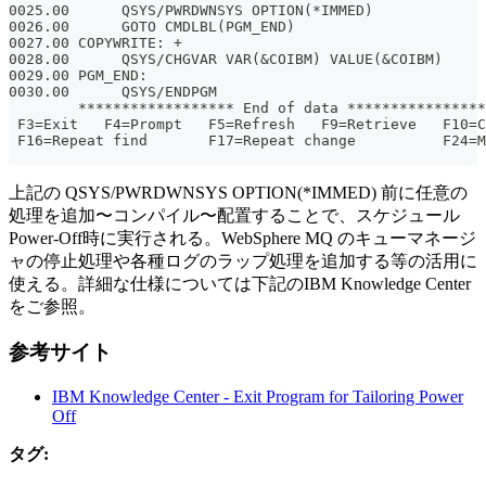
0025.00      QSYS/PWRDWNSYS OPTION(*IMMED)
0026.00      GOTO CMDLBL(PGM_END)
0027.00 COPYWRITE: +
0028.00      QSYS/CHGVAR VAR(&COIBM) VALUE(&COIBM)
0029.00 PGM_END:
0030.00      QSYS/ENDPGM
        ****************** End of data ****************
 F3=Exit   F4=Prompt   F5=Refresh   F9=Retrieve   F10=C
 F16=Repeat find       F17=Repeat change          F24=M
上記の QSYS/PWRDWNSYS OPTION(*IMMED) 前に任意の
処理を追加〜コンパイル〜配置することで、スケジュール
Power-Off時に実行される。WebSphere MQ のキューマネージ
ャの停止処理や各種ログのラップ処理を追加する等の活用に
使える。詳細な仕様については下記のIBM Knowledge Center
をご参照。
参考サイト
IBM Knowledge Center - Exit Program for Tailoring Power
Off
タグ: