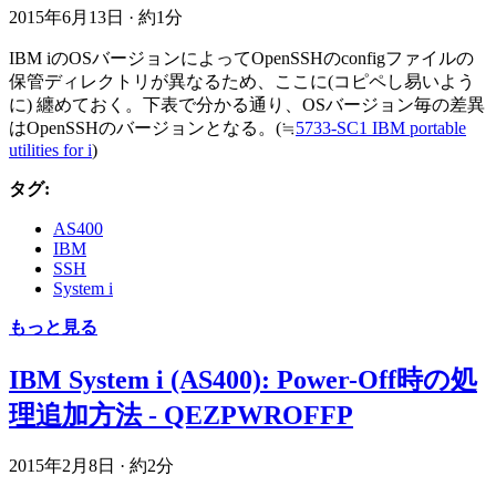
2015年6月13日
·
約1分
IBM iのOSバージョンによってOpenSSHのconfigファイルの
保管ディレクトリが異なるため、ここに(コピペし易いよう
に) 纏めておく。下表で分かる通り、OSバージョン毎の差異
はOpenSSHのバージョンとなる。(≒
5733-SC1 IBM portable
utilities for i
)
タグ:
AS400
IBM
SSH
System i
もっと見る
IBM System i (AS400): Power-Off時の処
理追加方法 - QEZPWROFFP
2015年2月8日
·
約2分