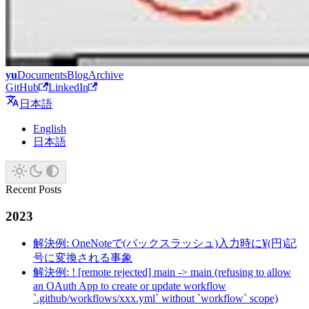
yu
Documents
Blog
Archive
GitHub
LinkedIn
日本語
English
日本語
Recent Posts
2023
解決例: OneNoteで(バックスラッシュ)入力時に¥(円)記
号に変換される事象
解決例: ! [remote rejected] main -> main (refusing to allow
an OAuth App to create or update workflow
`.github/workflows/xxx.yml` without `workflow` scope)