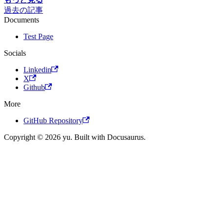
過去の記事
Documents
Test Page
Socials
Linkedin
X
Github
More
GitHub Repository
Copyright © 2026 yu. Built with Docusaurus.