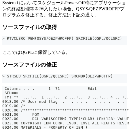
System i においてスケジュールPower-Off時にアプリケーショ
ンの終結処理等を挿入したい場合、QSYS/QEZPWROFFPプ
ログラムを修正する。修正方法は下記の通り。
ソースファイルの取得
> RTVCLSRC PGM(QSYS/QEZPWROFFP) SRCFILE(QGPL/QCLSRC)
ここではQGPLに保管している。
ソースファイルの修正
> STRSEU SRCFILE(QGPL/QCLSRC) SRCMBR(QEZPWROFFP)
 Columns . . . :    1  71            Edit              
 SEU==>                                                
 FMT **  ...+... 1 ...+... 2 ...+... 3 ...+... 4 ...+..
0018.00 /* User mod flag  . . . . . . . . . . . . . :  
0019.00 /*                                             
0020.00 /**********************************************
0021.00      PGM
0022.00      DCL VAR(&COIBM) TYPE(*CHAR) LEN(128) VALUE
0023.00 COPYRIGHT IBM CORP. 1980, 1991 ALL RIGHTS RESER
0024.00 MATERIALS - PROPERTY OF IBM')