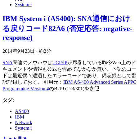
System i
IBM System i (AS400): SNA通信におけ
る戻りコード82A6 (否定応答: negative-
response)
2014年9月23日
·
約2分
SNA
関連のノウハウは
TCP/IP
が席巻している昨今Web上のド
キュメントや情報も公式を含めてなかなか無い。下記のコー
ドは最近偶々遭遇したエラーコードであり、備忘録として翻
訳記録しておく。 引用元：
IBM AS/400 Advanced Series APPC
Programming Version 4
のB-19 (123/301)を参照
タグ:
AS400
IBM
Network
System i
もっと見る