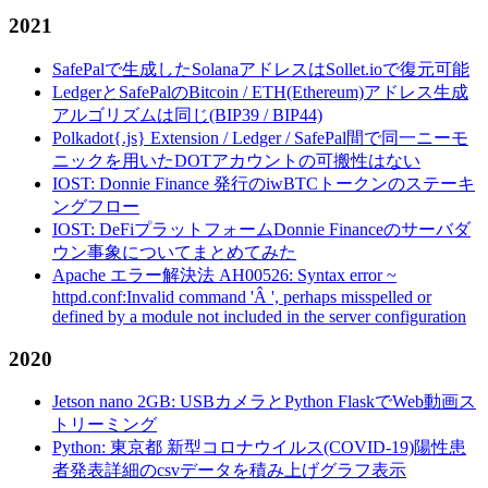
2021
SafePalで生成したSolanaアドレスはSollet.ioで復元可能
LedgerとSafePalのBitcoin / ETH(Ethereum)アドレス生成
アルゴリズムは同じ(BIP39 / BIP44)
Polkadot{.js} Extension / Ledger / SafePal間で同一ニーモ
ニックを用いたDOTアカウントの可搬性はない
IOST: Donnie Finance 発行のiwBTCトークンのステーキ
ングフロー
IOST: DeFiプラットフォームDonnie Financeのサーバダ
ウン事象についてまとめてみた
Apache エラー解決法 AH00526: Syntax error ~
httpd.conf:Invalid command 'Â ', perhaps misspelled or
defined by a module not included in the server configuration
2020
Jetson nano 2GB: USBカメラとPython FlaskでWeb動画ス
トリーミング
Python: 東京都 新型コロナウイルス(COVID-19)陽性患
者発表詳細のcsvデータを積み上げグラフ表示