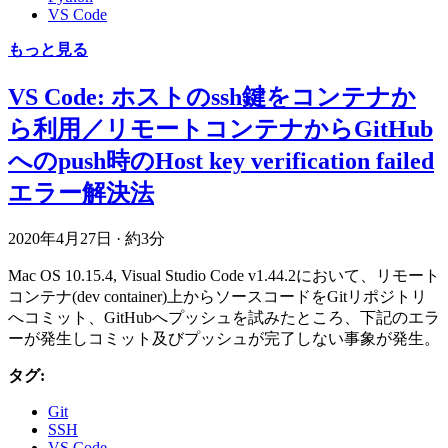
VS Code
もっと見る
VS Code: ホストのssh鍵をコンテナか
ら利用／リモートコンテナからGitHub
へのpush時のHost key verification failed
エラー解決法
2020年4月27日
·
約3分
Mac OS 10.15.4, Visual Studio Code v1.44.2において、リモート
コンテナ(dev container)上からソースコードをGitリポジトリ
へコミット、GitHubへプッシュを試みたところ、下記のエラ
ーが発生しコミット及びプッシュが完了しない事象が発生。
タグ:
Git
SSH
VS Code