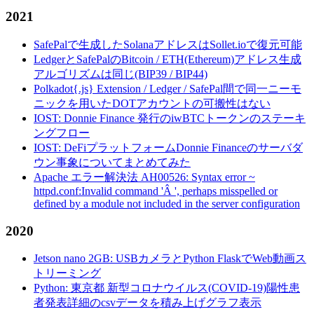
2021
SafePalで生成したSolanaアドレスはSollet.ioで復元可能
LedgerとSafePalのBitcoin / ETH(Ethereum)アドレス生成
アルゴリズムは同じ(BIP39 / BIP44)
Polkadot{.js} Extension / Ledger / SafePal間で同一ニーモ
ニックを用いたDOTアカウントの可搬性はない
IOST: Donnie Finance 発行のiwBTCトークンのステーキ
ングフロー
IOST: DeFiプラットフォームDonnie Financeのサーバダ
ウン事象についてまとめてみた
Apache エラー解決法 AH00526: Syntax error ~
httpd.conf:Invalid command 'Â ', perhaps misspelled or
defined by a module not included in the server configuration
2020
Jetson nano 2GB: USBカメラとPython FlaskでWeb動画ス
トリーミング
Python: 東京都 新型コロナウイルス(COVID-19)陽性患
者発表詳細のcsvデータを積み上げグラフ表示