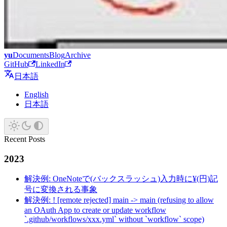
yu
Documents
Blog
Archive
GitHub
LinkedIn
日本語
English
日本語
Recent Posts
2023
解決例: OneNoteで(バックスラッシュ)入力時に¥(円)記
号に変換される事象
解決例: ! [remote rejected] main -> main (refusing to allow
an OAuth App to create or update workflow
`.github/workflows/xxx.yml` without `workflow` scope)