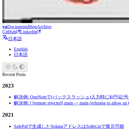
yu
Documents
Blog
Archive
GitHub
LinkedIn
日本語
English
日本語
Recent Posts
2023
解決例: OneNoteで(バックスラッシュ)入力時に¥(円)
解決例: ! [remote rejected] main -> main (refusing to allow an
2021
SafePalで生成したSolanaアドレスはSollet.ioで復元可能