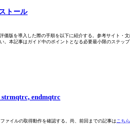
のインストール
Sphere MQの評価版を導入した際の手順を以下に紹介する。参考サイ
るのが良い。本記事はガイド中のポイントとなる必要最小限のステッ
mqtrc, endmqtrc
を用いてトレースファイルの取得動作を確認する。尚、前回までの記事は
こち