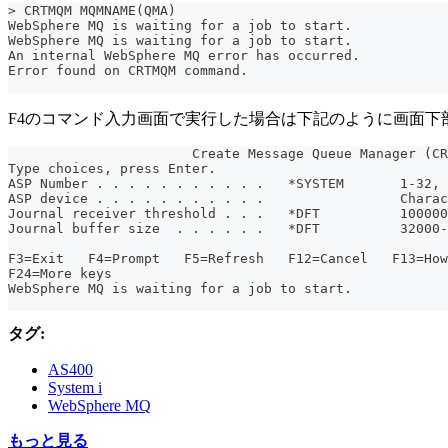
> CRTMQM MQMNAME(QMA)
WebSphere MQ is waiting for a job to start.
WebSphere MQ is waiting for a job to start.
An internal WebSphere MQ error has occurred.
Error found on CRTMQM command.
F4のコマンド入力画面で実行した場合は下記のように画面下
                       Create Message Queue Manager (CR
Type choices, press Enter.
ASP Number . . . . . . . . . . .   *SYSTEM       1-32, 
ASP device . . . . . . . . . . .                 Charac
Journal receiver threshold . . .   *DFT          10000
Journal buffer size  . . . . . .   *DFT          32000-
                                                       
F3=Exit   F4=Prompt   F5=Refresh   F12=Cancel   F13=Ho
F24=More keys
WebSphere MQ is waiting for a job to start.
タグ:
AS400
System i
WebSphere MQ
もっと見る