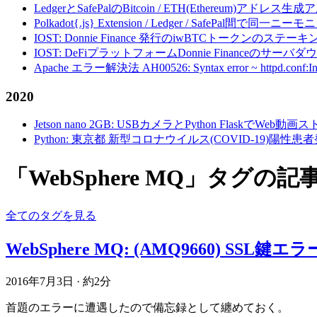
LedgerとSafePalのBitcoin / ETH(Ethereum)アドレス生
Polkadot{.js} Extension / Ledger / Safe
IOST: Donnie Finance 発行のiwBTCトークンのステ
IOST: DeFiプラットフォームDonnie Financeの
Apache エラー解決法 AH00526: Syntax error ~ httpd.conf:Invalid c
2020
Jetson nano 2GB: USBカメラとPython FlaskでWeb
Python: 東京都 新型コロナウイルス(COVID-19)
「WebSphere MQ」タグの
全てのタグを見る
WebSphere MQ: (AMQ9660) SSL鍵
2016年7月3日
·
約2分
首題のエラーに遭遇したので備忘録として纏めておく。