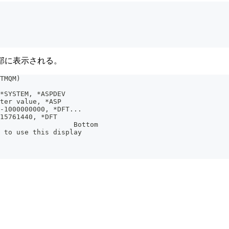
部に表示される。
TMQM)
*SYSTEM, *ASPDEV
ter value, *ASP
0-1000000000, *DFT...
15761440, *DFT
                  Bottom
w to use this display