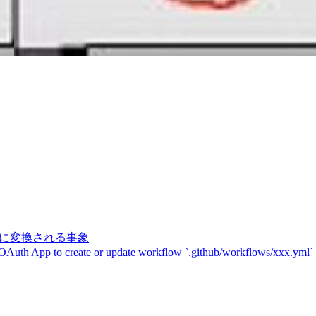
記号に変換される事象
 OAuth App to create or update workflow `.github/workflows/xxx.yml`