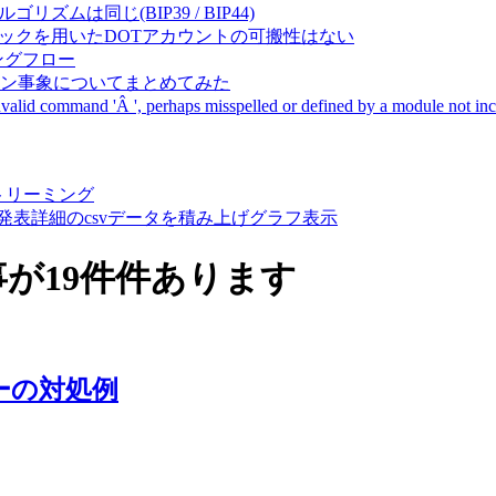
成アルゴリズムは同じ(BIP39 / BIP44)
Pal間で同一ニーモニックを用いたDOTアカウントの可搬性はない
ーキングフロー
サーバダウン事象についてまとめてみた
ommand 'Â ', perhaps misspelled or defined by a module not includ
動画ストリーミング
陽性患者発表詳細のcsvデータを積み上げグラフ表示
記事が19件件あります
エラーの対処例