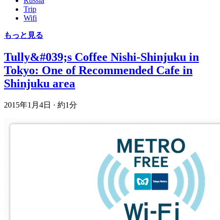
Russia
Trip
Wifi
もっと見る
Tully&#039;s Coffee Nishi-Shinjuku in
Tokyo: One of Recommended Cafe in
Shinjuku area
2015年1月4日
·
約1分