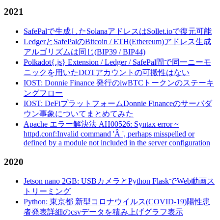
2021
SafePalで生成したSolanaアドレスはSollet.ioで復元可能
LedgerとSafePalのBitcoin / ETH(Ethereum)アドレス生成
アルゴリズムは同じ(BIP39 / BIP44)
Polkadot{.js} Extension / Ledger / SafePal間で同一ニーモ
ニックを用いたDOTアカウントの可搬性はない
IOST: Donnie Finance 発行のiwBTCトークンのステーキ
ングフロー
IOST: DeFiプラットフォームDonnie Financeのサーバダ
ウン事象についてまとめてみた
Apache エラー解決法 AH00526: Syntax error ~
httpd.conf:Invalid command 'Â ', perhaps misspelled or
defined by a module not included in the server configuration
2020
Jetson nano 2GB: USBカメラとPython FlaskでWeb動画ス
トリーミング
Python: 東京都 新型コロナウイルス(COVID-19)陽性患
者発表詳細のcsvデータを積み上げグラフ表示