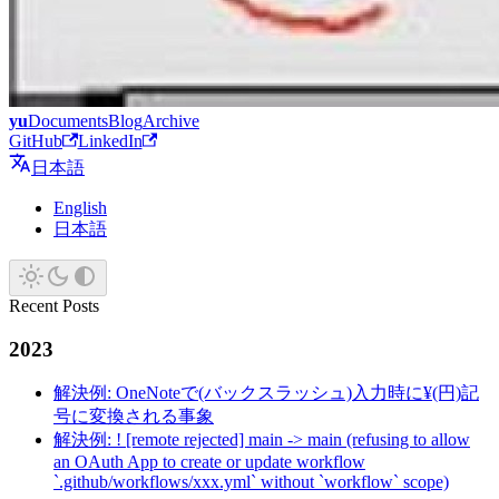
yu
Documents
Blog
Archive
GitHub
LinkedIn
日本語
English
日本語
Recent Posts
2023
解決例: OneNoteで(バックスラッシュ)入力時に¥(円)記
号に変換される事象
解決例: ! [remote rejected] main -> main (refusing to allow
an OAuth App to create or update workflow
`.github/workflows/xxx.yml` without `workflow` scope)