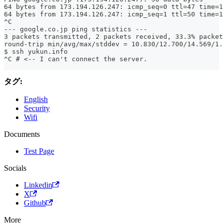
64 bytes from 173.194.126.247: icmp_seq=0 ttl=47 time=1
64 bytes from 173.194.126.247: icmp_seq=1 ttl=50 time=1
^C
--- google.co.jp ping statistics ---
3 packets transmitted, 2 packets received, 33.3% packet
round-trip min/avg/max/stddev = 10.830/12.700/14.569/1.
$ ssh yukun.info
^C # <-- I can't connect the server.
タグ:
English
Security
Wifi
Documents
Test Page
Socials
Linkedin
X
Github
More