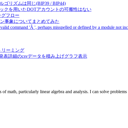
成アルゴリズムは同じ(BIP39 / BIP44)
Pal間で同一ニーモニックを用いたDOTアカウントの可搬性はない
ーキングフロー
サーバダウン事象についてまとめてみた
ommand 'Â ', perhaps misspelled or defined by a module not includ
動画ストリーミング
陽性患者発表詳細のcsvデータを積み上げグラフ表示
s of math, particularly linear algebra and analysis. I can solve proble