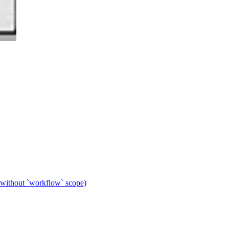
 without `workflow` scope)