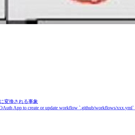
記号に変換される事象
 OAuth App to create or update workflow `.github/workflows/xxx.yml`