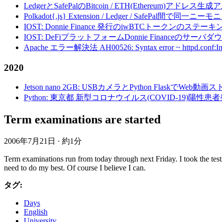
LedgerとSafePalのBitcoin / ETH(Ethereum)アドレス生
Polkadot{.js} Extension / Ledger / Safe
IOST: Donnie Finance 発行のiwBTCトークンのステ
IOST: DeFiプラットフォームDonnie Financeの
Apache エラー解決法 AH00526: Syntax error ~ httpd.conf:Invalid c
2020
Jetson nano 2GB: USBカメラとPython FlaskでWeb
Python: 東京都 新型コロナウイルス(COVID-19)
Term examinations are started
2006年7月21日
·
約1分
Term examinations run from today through next Friday. I took the test
need to do my best. Of course I believe I can.
タグ:
Days
English
University