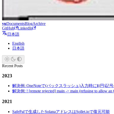
yu
Documents
Blog
Archive
GitHub
LinkedIn
日本語
English
日本語
Recent Posts
2023
解決例: OneNoteで(バックスラッシュ)入力時に¥(円)
解決例: ! [remote rejected] main -> main (refusing to allow an
2021
SafePalで生成したSolanaアドレスはSollet.ioで復元可能