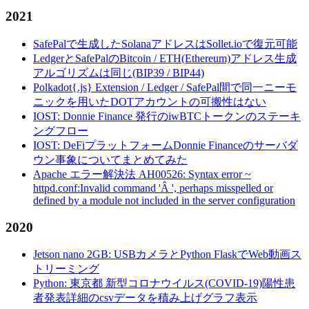
2021
SafePalで生成したSolanaアドレスはSollet.ioで復元可能
LedgerとSafePalのBitcoin / ETH(Ethereum)アドレス生成
アルゴリズムは同じ(BIP39 / BIP44)
Polkadot{.js} Extension / Ledger / SafePal間で同一ニーモ
ニックを用いたDOTアカウントの可搬性はない
IOST: Donnie Finance 発行のiwBTCトークンのステーキ
ングフロー
IOST: DeFiプラットフォームDonnie Financeのサーバダ
ウン事象についてまとめてみた
Apache エラー解決法 AH00526: Syntax error ~
httpd.conf:Invalid command 'Â ', perhaps misspelled or
defined by a module not included in the server configuration
2020
Jetson nano 2GB: USBカメラとPython FlaskでWeb動画ス
トリーミング
Python: 東京都 新型コロナウイルス(COVID-19)陽性患
者発表詳細のcsvデータを積み上げグラフ表示