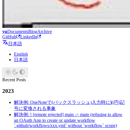
yu
Documents
Blog
Archive
GitHub
LinkedIn
日本語
English
日本語
Recent Posts
2023
解決例: OneNoteで(バックスラッシュ)入力時に¥(円)記
号に変換される事象
解決例: ! [remote rejected] main -> main (refusing to allow
an OAuth App to create or update workflow
`.github/workflows/xxx.yml` without `workflow` scope)