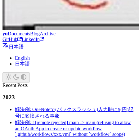
yu
Documents
Blog
Archive
GitHub
LinkedIn
日本語
English
日本語
Recent Posts
2023
解決例: OneNoteで(バックスラッシュ)入力時に¥(円)記
号に変換される事象
解決例: ! [remote rejected] main -> main (refusing to allow
an OAuth App to create or update workflow
`.github/workflows/xxx.yml` without `workflow` scope)