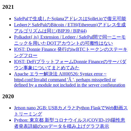
2021
SafePalで生成したSolanaアドレスはSollet.ioで復元可能
LedgerとSafePalのBitcoin / ETH(Ethereum)アドレス生成
アルゴリズムは同じ(BIP39 / BIP44)
Polkadot{.js} Extension / Ledger / SafePal間で同一ニーモ
ニックを用いたDOTアカウントの可搬性はない
IOST: Donnie Finance 発行のiwBTCトークンのステーキ
ングフロー
IOST: DeFiプラットフォームDonnie Financeのサーバダ
ウン事象についてまとめてみた
Apache エラー解決法 AH00526: Syntax error ~
httpd.conf:Invalid command 'Â ', perhaps misspelled or
defined by a module not included in the server configuration
2020
Jetson nano 2GB: USBカメラとPython FlaskでWeb動画ス
トリーミング
Python: 東京都 新型コロナウイルス(COVID-19)陽性患
者発表詳細のcsvデータを積み上げグラフ表示