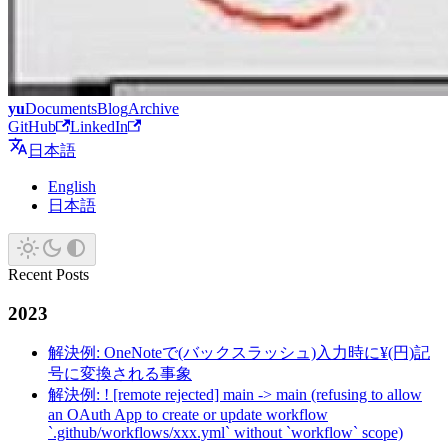
yu
Documents
Blog
Archive
GitHub
LinkedIn
日本語
English
日本語
Recent Posts
2023
解決例: OneNoteで(バックスラッシュ)入力時に¥(円)記
号に変換される事象
解決例: ! [remote rejected] main -> main (refusing to allow
an OAuth App to create or update workflow
`.github/workflows/xxx.yml` without `workflow` scope)