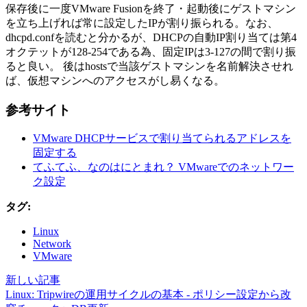
保存後に一度VMware Fusionを終了・起動後にゲストマシン
を立ち上げれば常に設定したIPが割り振られる。なお、
dhcpd.confを読むと分かるが、DHCPの自動IP割り当ては第4
オクテットが128-254である為、固定IPは3-127の間で割り振
ると良い。 後はhostsで当該ゲストマシンを名前解決させれ
ば、仮想マシンへのアクセスがし易くなる。
参考サイト
VMware DHCPサービスで割り当てられるアドレスを
固定する
てふてふ、なのはにとまれ？ VMwareでのネットワー
ク設定
タグ:
Linux
Network
VMware
新しい記事
Linux: Tripwireの運用サイクルの基本 - ポリシー設定から改