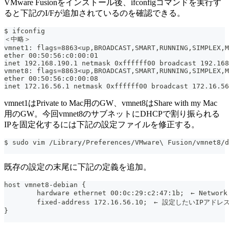
VMware Fusionをインストール後、ifconfigコマンドを実行す
ると下記のI/Fが追加されているのを確認できる。
$ ifconfig
＜中略＞
vmnet1: flags=8863<up,BROADCAST,SMART,RUNNING,SIMPLEX,M
ether 00:50:56:c0:00:01
inet 192.168.190.1 netmask 0xffffff00 broadcast 192.168
vmnet8: flags=8863<up,BROADCAST,SMART,RUNNING,SIMPLEX,M
ether 00:50:56:c0:00:08
inet 172.16.56.1 netmask 0xffffff00 broadcast 172.16.56
vmnet1はPrivate to Mac用のGW、vmnet8はShare with my Mac
用のGW。今回vmnet8のサブネットにDHCPで割り振られる
IPを固定化するには下記の設定ファイルを修正する。
$ sudo vim /Library/Preferences/VMware\ Fusion/vmnet8/d
既存の設定の末尾に下記の定義を追加。
host vmnet8-debian {
        hardware ethernet 00:0c:29:c2:47:1b;　← Netwo
        fixed-address 172.16.56.10;　← 設定したいIPアドレ
}