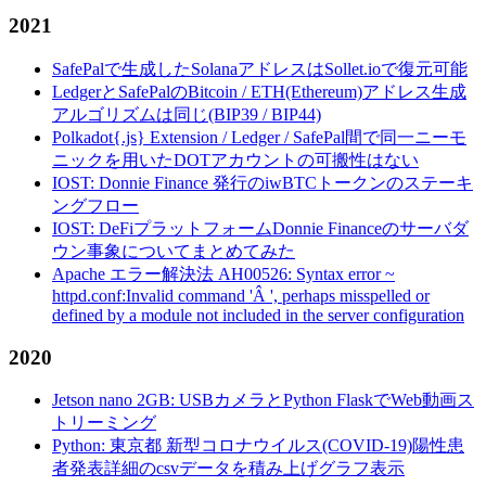
2021
SafePalで生成したSolanaアドレスはSollet.ioで復元可能
LedgerとSafePalのBitcoin / ETH(Ethereum)アドレス生成
アルゴリズムは同じ(BIP39 / BIP44)
Polkadot{.js} Extension / Ledger / SafePal間で同一ニーモ
ニックを用いたDOTアカウントの可搬性はない
IOST: Donnie Finance 発行のiwBTCトークンのステーキ
ングフロー
IOST: DeFiプラットフォームDonnie Financeのサーバダ
ウン事象についてまとめてみた
Apache エラー解決法 AH00526: Syntax error ~
httpd.conf:Invalid command 'Â ', perhaps misspelled or
defined by a module not included in the server configuration
2020
Jetson nano 2GB: USBカメラとPython FlaskでWeb動画ス
トリーミング
Python: 東京都 新型コロナウイルス(COVID-19)陽性患
者発表詳細のcsvデータを積み上げグラフ表示