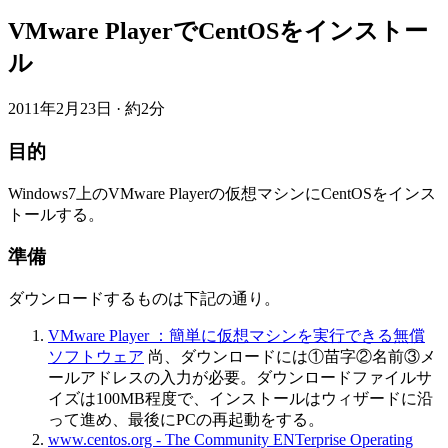
VMware PlayerでCentOSをインストー
ル
2011年2月23日
·
約2分
目的
Windows7上のVMware Playerの仮想マシンにCentOSをインス
トールする。
準備
ダウンロードするものは下記の通り。
VMware Player ：簡単に仮想マシンを実行できる無償
ソフトウェア
尚、ダウンロードには①苗字②名前③メ
ールアドレスの入力が必要。ダウンロードファイルサ
イズは100MB程度で、インストールはウィザードに沿
って進め、最後にPCの再起動をする。
www.centos.org - The Community ENTerprise Operating