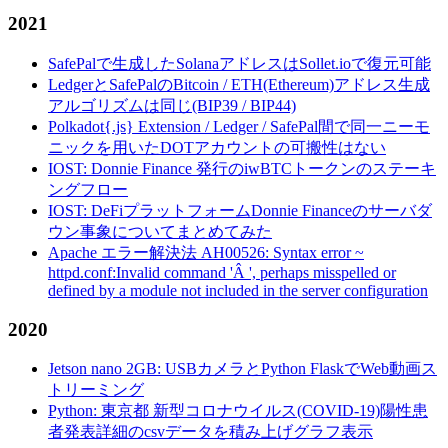
2021
SafePalで生成したSolanaアドレスはSollet.ioで復元可能
LedgerとSafePalのBitcoin / ETH(Ethereum)アドレス生成
アルゴリズムは同じ(BIP39 / BIP44)
Polkadot{.js} Extension / Ledger / SafePal間で同一ニーモ
ニックを用いたDOTアカウントの可搬性はない
IOST: Donnie Finance 発行のiwBTCトークンのステーキ
ングフロー
IOST: DeFiプラットフォームDonnie Financeのサーバダ
ウン事象についてまとめてみた
Apache エラー解決法 AH00526: Syntax error ~
httpd.conf:Invalid command 'Â ', perhaps misspelled or
defined by a module not included in the server configuration
2020
Jetson nano 2GB: USBカメラとPython FlaskでWeb動画ス
トリーミング
Python: 東京都 新型コロナウイルス(COVID-19)陽性患
者発表詳細のcsvデータを積み上げグラフ表示