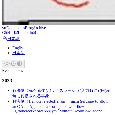
yu
Documents
Blog
Archive
GitHub
LinkedIn
日本語
English
日本語
Recent Posts
2023
解決例: OneNoteで(バックスラッシュ)入力時に¥(円)記
号に変換される事象
解決例: ! [remote rejected] main -> main (refusing to allow
an OAuth App to create or update workflow
`.github/workflows/xxx.yml` without `workflow` scope)