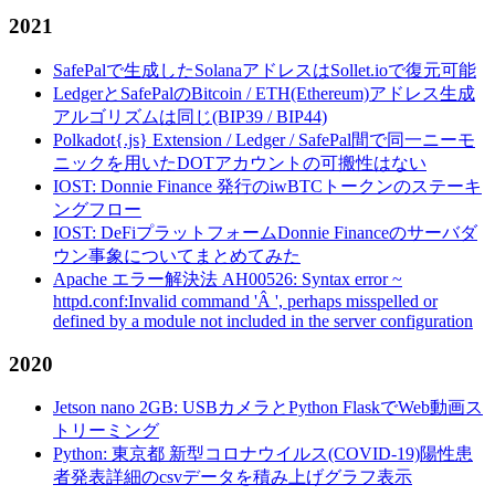
2021
SafePalで生成したSolanaアドレスはSollet.ioで復元可能
LedgerとSafePalのBitcoin / ETH(Ethereum)アドレス生成
アルゴリズムは同じ(BIP39 / BIP44)
Polkadot{.js} Extension / Ledger / SafePal間で同一ニーモ
ニックを用いたDOTアカウントの可搬性はない
IOST: Donnie Finance 発行のiwBTCトークンのステーキ
ングフロー
IOST: DeFiプラットフォームDonnie Financeのサーバダ
ウン事象についてまとめてみた
Apache エラー解決法 AH00526: Syntax error ~
httpd.conf:Invalid command 'Â ', perhaps misspelled or
defined by a module not included in the server configuration
2020
Jetson nano 2GB: USBカメラとPython FlaskでWeb動画ス
トリーミング
Python: 東京都 新型コロナウイルス(COVID-19)陽性患
者発表詳細のcsvデータを積み上げグラフ表示