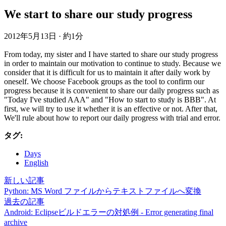
We start to share our study progress
2012年5月13日
·
約1分
From today, my sister and I have started to share our study progress
in order to maintain our motivation to continue to study. Because we
consider that it is difficult for us to maintain it after daily work by
oneself. We choose Facebook groups as the tool to confirm our
progress because it is convenient to share our daily progress such as
"Today I've studied AAA" and "How to start to study is BBB". At
first, we will try to use it whether it is an effective or not. After that,
We'll rule about how to report our daily progress with trial and error.
タグ:
Days
English
新しい記事
Python: MS Word ファイルからテキストファイルへ変換
過去の記事
Android: Eclipseビルドエラーの対処例 - Error generating final
archive