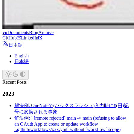
yu
Documents
Blog
Archive
GitHub
LinkedIn
日本語
English
日本語
Recent Posts
2023
解決例: OneNoteで(バックスラッシュ)入力時に¥(円)記
号に変換される事象
解決例: ! [remote rejected] main -> main (refusing to allow
an OAuth App to create or update workflow
`.github/workflows/xxx.yml` without `workflow` scope)