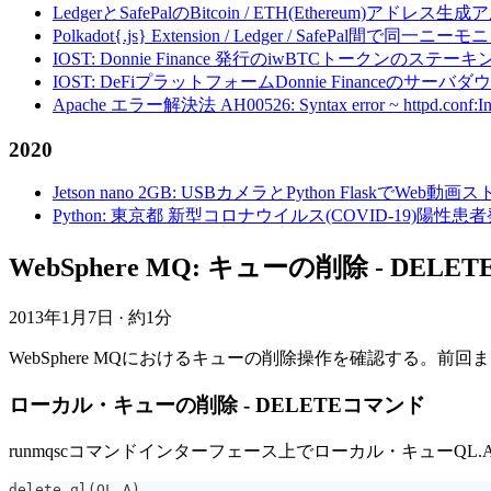
LedgerとSafePalのBitcoin / ETH(Ethereum)アドレス生
Polkadot{.js} Extension / Ledger / Safe
IOST: Donnie Finance 発行のiwBTCトークンのステ
IOST: DeFiプラットフォームDonnie Financeの
Apache エラー解決法 AH00526: Syntax error ~ httpd.conf:Invalid c
2020
Jetson nano 2GB: USBカメラとPython FlaskでWeb
Python: 東京都 新型コロナウイルス(COVID-19)
WebSphere MQ: キューの削除 - DELETE 
2013年1月7日
·
約1分
WebSphere MQにおけるキューの削除操作を確認する。前回
ローカル・キューの削除 - DELETEコマンド
runmqscコマンドインターフェース上でローカル・キューQL.
delete ql(QL.A)