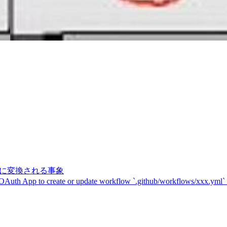
記号に変換される事象
 OAuth App to create or update workflow `.github/workflows/xxx.yml`