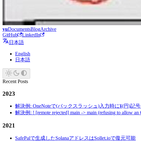
yu
Documents
Blog
Archive
GitHub
LinkedIn
日本語
English
日本語
Recent Posts
2023
解決例: OneNoteで(バックスラッシュ)入力時に¥(円)
解決例: ! [remote rejected] main -> main (refusing to allow an
2021
SafePalで生成したSolanaアドレスはSollet.ioで復元可能