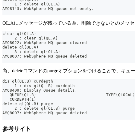
     1 : delete ql(QL.A)
AMQ8143: WebSphere MQ queue not empty.
QL.Aにメッセージが残っている為、削除できないとのメッセージ
clear ql(QL.A)
     2 : clear ql(QL.A)
AMQ8022: WebSphere MQ queue cleared.
delete ql(QL.A)
     3 : delete ql(QL.A)
AMQ8007: WebSphere MQ queue deleted.
尚、deleteコマンドのpurgeオプションをつけることで
dis ql(QL.B) curdepth
     1 : dis ql(QL.B) curdepth
AMQ8409: Display Queue details.
   QUEUE(QL.B)                             TYPE(QLOCAL)
   CURDEPTH(1)
delete ql(QL.B) purge
     2 : delete ql(QL.B) purge
AMQ8007: WebSphere MQ queue deleted.
参考サイト