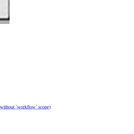
 without `workflow` scope)