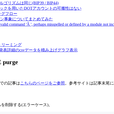
成アルゴリズムは同じ(BIP39 / BIP44)
Pal間で同一ニーモニックを用いたDOTアカウントの可搬性はない
ーキングフロー
サーバダウン事象についてまとめてみた
ommand 'Â ', perhaps misspelled or defined by a module not includ
動画ストリーミング
陽性患者発表詳細のcsvデータを積み上げグラフ表示
purge
までの記事は
こちらのページをご参照
。参考サイトは記事末尾に
Aを削除する(エラーケース)。