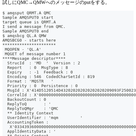
試しにQMC→QMWへのメッセージのputをする。
$ amqsput QRMT.A QMC
Sample AMQSPUT0 start
target queue is QRMT.A
I send a message from QMC.
Sample AMQSPUT0 end
$ amqsbcg QL.A QMW
AMQSBCG0 - starts here
**********************
 MQOPEN - 'QL.A'
 MQGET of message number 1
****Message descriptor****
  StrucId  : 'MD  '  Version : 2
  Report   : 0  MsgType : 8
  Expiry   : -1  Feedback : 0
  Encoding : 546  CodedCharSetId : 819
  Format : 'MQSTR   '
  Priority : 0  Persistence : 0
  MsgId : X'414D5120514D432020202020202020209093F250023
  CorrelId : X'0000000000000000000000000000000000000000
  BackoutCount : 0
  ReplyToQ       : '                                   
  ReplyToQMgr    : 'QMC                                
  ** Identity Context
  UserIdentifier : 'mqm         '
  AccountingToken :
   X'03343936000000000000000000000000000000000000000000
  ApplIdentityData : '                                '
  ** Origin Context