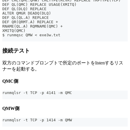
DEF CHL(QMC.QMW) CHLTYPE(RCVR) REPLACE TRPTYPE(TCP)
DEF QL(QMC) REPLACE USAGE(XMITQ)
DEF QL(DLQ) REPLACE
ALTER QMGR DEADQ(DLQ)
DEF QL(QL.A) REPLACE
DEF QR(QRMT.A) REPLACE +
RNAME(QL.A) RQMNAME(QMC) +
XMITQ(QMC)
$ runmqsc QMW < exe3w.txt
接続テスト
双方のコマンドプロンプトで所定のポートをlistenするリス
ナーを起動する。
QMC側
runmqlsr -t TCP -p 4141 -m QMC
QMW側
runmqlsr -t TCP -p 1414 -m QMW