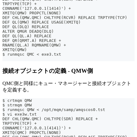
TRPTYPE(TCP) +
CONNAME('127.0.0.1(1414)') +
XMITQ(QMW) PROPCTL(NONE)
DEF CHL(QMW.QMC) CHLTYPE(RCVR) REPLACE TRPTYPE(TCP)
DEF QL(QMW) REPLACE USAGE(XMITQ)
DEF QL(DLQ) REPLACE
ALTER QMGR DEADQ(DLQ)
DEF QL(QL.A) REPLACE
DEF QR(QRMT.A) REPLACE +
RNAME(QL.A) RQMNAME(QMW) +
XMITQ(QMW)
$ runmqsc QMC < exe3.txt
接続オブジェクトの定義 - QMW側
QMC側と同様にキュー・マネージャーと接続オブジェクト
を定義する。
$ crtmqm QMW
$ strmqm QMW
$ runmqsc QMW < /opt/mqm/samp/amqscos0.tst
$ vi exe3w.txt
DEF CHL(QMW.QMC) CHLTYPE(SDR) REPLACE +
TRPTYPE(TCP) +
CONNAME('127.0.0.1(4141)') +
XMITQ(QMC) PROPCTL(NONE)