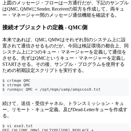
上図のメッセージ・フローは一方通行だが、下記のサンプル
はQMC, QMWにSender, Receiverの双方を作成して、両キュ
ー・マネージャー間のメッセージ通信機能を確認する。
接続オブジェクトの定義 - QMC側
本来であれば、QMC, QMWはそれぞれ別のシステム上に設
置されて通信させるものだが、今回は検証環境の都合上、同
システム上に2つのキュー・マネージャーを定義して通信を
させる。先ずはQMCというキュー・マネージャーを定義し
STARTさせる。その後、サンプル・プログラムを使用する
ための初期設定スクリプトを実行する。
$ crtmqm QMC
$ strmqm QMC
$ runmqsc QMC < /opt/mqm/samp/amqscos0.tst
続けて、送信・受信チャネル、トランスミッション・キュ
ー、リモート・キュー定義、及びDead-Letterキューを作成す
る。
$ vi exe3.txt
DEF CHL(QMC.QMW) CHLTYPE(SDR) REPLACE +