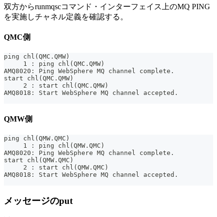
双方からrunmqscコマンド・インターフェイス上のMQ PING
を実施しチャネル定義を確認する。
QMC側
ping chl(QMC.QMW)
     1 : ping chl(QMC.QMW)
AMQ8020: Ping WebSphere MQ channel complete.
start chl(QMC.QMW)
     2 : start chl(QMC.QMW)
AMQ8018: Start WebSphere MQ channel accepted.
QMW側
ping chl(QMW.QMC)
     1 : ping chl(QMW.QMC)
AMQ8020: Ping WebSphere MQ channel complete.
start chl(QMW.QMC)
     2 : start chl(QMW.QMC)
AMQ8018: Start WebSphere MQ channel accepted.
メッセージのput