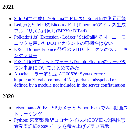
2021
SafePalで生成したSolanaアドレスはSollet.ioで復元可能
LedgerとSafePalのBitcoin / ETH(Ethereum)アドレス生成
アルゴリズムは同じ(BIP39 / BIP44)
Polkadot{.js} Extension / Ledger / SafePal間で同一ニーモ
ニックを用いたDOTアカウントの可搬性はない
IOST: Donnie Finance 発行のiwBTCトークンのステーキ
ングフロー
IOST: DeFiプラットフォームDonnie Financeのサーバダ
ウン事象についてまとめてみた
Apache エラー解決法 AH00526: Syntax error ~
httpd.conf:Invalid command 'Â ', perhaps misspelled or
defined by a module not included in the server configuration
2020
Jetson nano 2GB: USBカメラとPython FlaskでWeb動画ス
トリーミング
Python: 東京都 新型コロナウイルス(COVID-19)陽性患
者発表詳細のcsvデータを積み上げグラフ表示