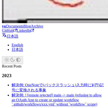
yu
Documents
Blog
Archive
GitHub
LinkedIn
日本語
English
日本語
Recent Posts
2023
解決例: OneNoteで(バックスラッシュ)入力時に¥(円)記
号に変換される事象
解決例: ! [remote rejected] main -> main (refusing to allow
an OAuth App to create or update workflow
`.github/workflows/xxx.yml` without `workflow` scope)