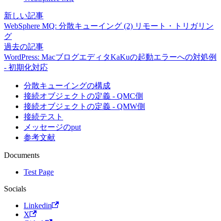
新しい記事
WebSphere MQ: 分散キューイング (2) リモート・トリガリン
グ
過去の記事
WordPress: MacブログエディタKaKuの起動エラーへの対処例
- 初期化対応
分散キューイングの構成
接続オブジェクトの定義 - QMC側
接続オブジェクトの定義 - QMW側
接続テスト
メッセージのput
参考文献
Documents
Test Page
Socials
Linkedin
X