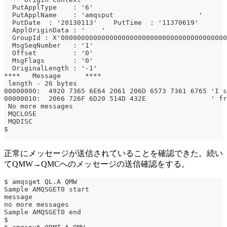
  PutApplType    : '6'
  PutApplName    : 'amqsput                     '
  PutDate  : '20130113'    PutTime  : '11370619'
  ApplOriginData : '    '
  GroupId : X'00000000000000000000000000000000000000000
  MsgSeqNumber   : '1'
  Offset         : '0'
  MsgFlags       : '0'
  OriginalLength : '-1'
****   Message      ****
 length - 26 bytes
00000000:  4920 7365 6E64 2061 206D 6573 7361 6765 'I s
00000010:  2066 726F 6D20 514D 432E                ' fr
 No more messages
 MQCLOSE
 MQDISC
$
正常にメッセージが送信されていることを確認できた。続い
てQMW→QMCへのメッセージの送信確認をする。
$ amqsget QL.A QMW
Sample AMQSGET0 start
message 
no more messages
Sample AMQSGET0 end
$