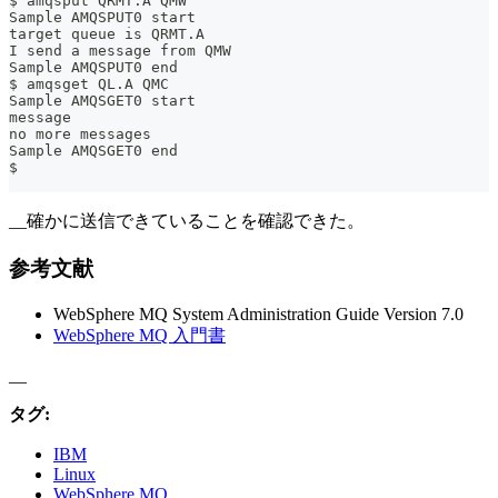
$ amqsput QRMT.A QMW
Sample AMQSPUT0 start
target queue is QRMT.A
I send a message from QMW
Sample AMQSPUT0 end
$ amqsget QL.A QMC
Sample AMQSGET0 start
message 
no more messages
Sample AMQSGET0 end
$
__確かに送信できていることを確認できた。
参考文献
WebSphere MQ System Administration Guide Version 7.0
WebSphere MQ 入門書
__
タグ:
IBM
Linux
WebSphere MQ