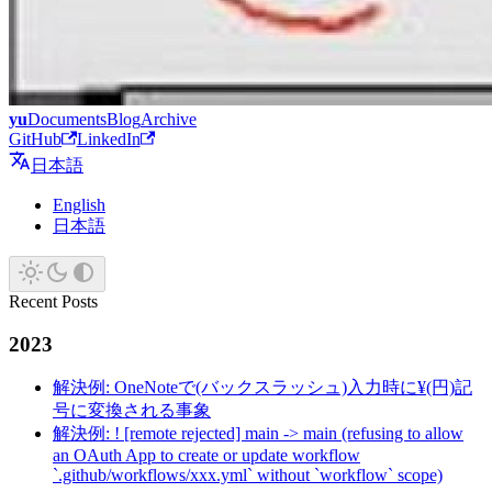
yu
Documents
Blog
Archive
GitHub
LinkedIn
日本語
English
日本語
Recent Posts
2023
解決例: OneNoteで(バックスラッシュ)入力時に¥(円)記
号に変換される事象
解決例: ! [remote rejected] main -> main (refusing to allow
an OAuth App to create or update workflow
`.github/workflows/xxx.yml` without `workflow` scope)