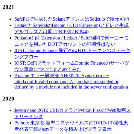
2021
SafePalで生成したSolanaアドレスはSollet.ioで復元可能
LedgerとSafePalのBitcoin / ETH(Ethereum)アドレス生成
アルゴリズムは同じ(BIP39 / BIP44)
Polkadot{.js} Extension / Ledger / SafePal間で同一ニーモ
ニックを用いたDOTアカウントの可搬性はない
IOST: Donnie Finance 発行のiwBTCトークンのステーキ
ングフロー
IOST: DeFiプラットフォームDonnie Financeのサーバダ
ウン事象についてまとめてみた
Apache エラー解決法 AH00526: Syntax error ~
httpd.conf:Invalid command 'Â ', perhaps misspelled or
defined by a module not included in the server configuration
2020
Jetson nano 2GB: USBカメラとPython FlaskでWeb動画ス
トリーミング
Python: 東京都 新型コロナウイルス(COVID-19)陽性患
者発表詳細のcsvデータを積み上げグラフ表示