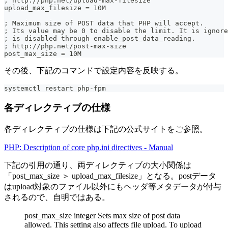
; http://php.net/upload-max-filesize
upload_max_filesize = 10M
; Maximum size of POST data that PHP will accept.
; Its value may be 0 to disable the limit. It is ignore
; is disabled through enable_post_data_reading.
; http://php.net/post-max-size
post_max_size = 10M
その後、下記のコマンドで設定内容を反映する。
systemctl restart php-fpm
各ディレクティブの仕様
各ディレクティブの仕様は下記の公式サイトをご参照。
PHP: Description of core php.ini directives - Manual
下記の引用の通り、両ディレクティブの大小関係は
「post_max_size ＞ upload_max_filesize」となる。postデータ
はupload対象のファイル以外にもヘッダ等メタデータが付与
されるので、自明ではある。
post_max_size integer Sets max size of post data
allowed. This setting also affects file upload. To upload