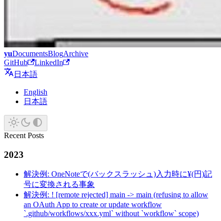
yu
Documents
Blog
Archive
GitHub
LinkedIn
日本語
English
日本語
Recent Posts
2023
解決例: OneNoteで(バックスラッシュ)入力時に¥(円)記
号に変換される事象
解決例: ! [remote rejected] main -> main (refusing to allow
an OAuth App to create or update workflow
`.github/workflows/xxx.yml` without `workflow` scope)