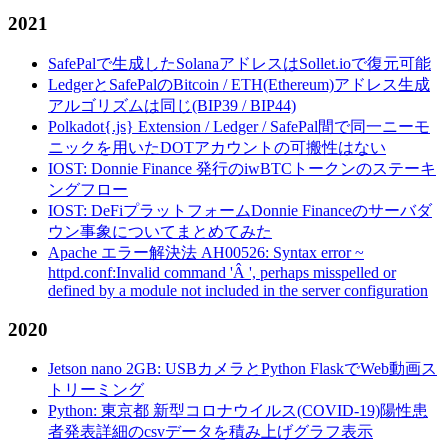
2021
SafePalで生成したSolanaアドレスはSollet.ioで復元可能
LedgerとSafePalのBitcoin / ETH(Ethereum)アドレス生成
アルゴリズムは同じ(BIP39 / BIP44)
Polkadot{.js} Extension / Ledger / SafePal間で同一ニーモ
ニックを用いたDOTアカウントの可搬性はない
IOST: Donnie Finance 発行のiwBTCトークンのステーキ
ングフロー
IOST: DeFiプラットフォームDonnie Financeのサーバダ
ウン事象についてまとめてみた
Apache エラー解決法 AH00526: Syntax error ~
httpd.conf:Invalid command 'Â ', perhaps misspelled or
defined by a module not included in the server configuration
2020
Jetson nano 2GB: USBカメラとPython FlaskでWeb動画ス
トリーミング
Python: 東京都 新型コロナウイルス(COVID-19)陽性患
者発表詳細のcsvデータを積み上げグラフ表示