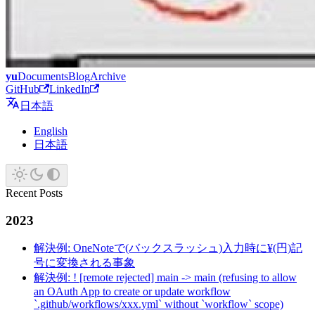
yu
Documents
Blog
Archive
GitHub
LinkedIn
日本語
English
日本語
Recent Posts
2023
解決例: OneNoteで(バックスラッシュ)入力時に¥(円)記
号に変換される事象
解決例: ! [remote rejected] main -> main (refusing to allow
an OAuth App to create or update workflow
`.github/workflows/xxx.yml` without `workflow` scope)