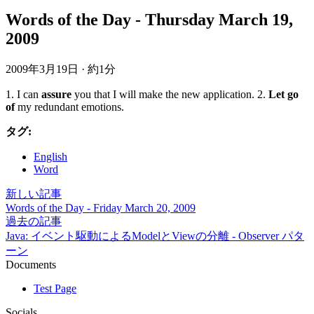
Words of the Day - Thursday March 19,
2009
2009年3月19日
·
約1分
1. I can
assure
you that I will make the new application. 2.
Let go
of
my redundant emotions.
タグ:
English
Word
新しい記事
Words of the Day - Friday March 20, 2009
過去の記事
Java: イベント駆動によるModelとViewの分離 - Observer パタ
ーン
Documents
Test Page
Socials