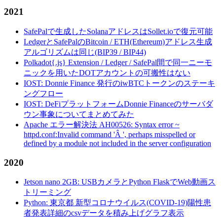
2021
SafePalで生成したSolanaアドレスはSollet.ioで復元可能
LedgerとSafePalのBitcoin / ETH(Ethereum)アドレス生成
アルゴリズムは同じ(BIP39 / BIP44)
Polkadot{.js} Extension / Ledger / SafePal間で同一ニーモ
ニックを用いたDOTアカウントの可搬性はない
IOST: Donnie Finance 発行のiwBTCトークンのステーキ
ングフロー
IOST: DeFiプラットフォームDonnie Financeのサーバダ
ウン事象についてまとめてみた
Apache エラー解決法 AH00526: Syntax error ~
httpd.conf:Invalid command 'Â ', perhaps misspelled or
defined by a module not included in the server configuration
2020
Jetson nano 2GB: USBカメラとPython FlaskでWeb動画ス
トリーミング
Python: 東京都 新型コロナウイルス(COVID-19)陽性患
者発表詳細のcsvデータを積み上げグラフ表示