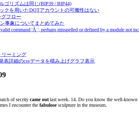
成アルゴリズムは同じ(BIP39 / BIP44)
Pal間で同一ニーモニックを用いたDOTアカウントの可搬性はない
ーキングフロー
サーバダウン事象についてまとめてみた
ommand 'Â ', perhaps misspelled or defined by a module not includ
動画ストリーミング
陽性患者発表詳細のcsvデータを積み上げグラフ表示
09
patch of secrity
came out
last week. 14. Do you know the well-known f
times I encounter the
fabulose
sculpture in the museum.