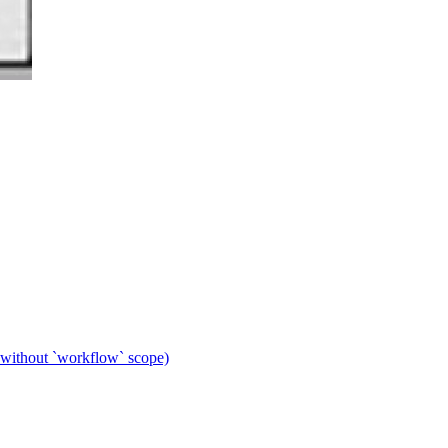
 without `workflow` scope)