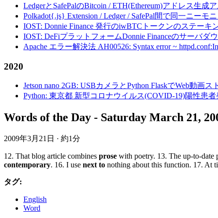
LedgerとSafePalのBitcoin / ETH(Ethereum)アドレス生
Polkadot{.js} Extension / Ledger / Safe
IOST: Donnie Finance 発行のiwBTCトークンのステ
IOST: DeFiプラットフォームDonnie Financeの
Apache エラー解決法 AH00526: Syntax error ~ httpd.conf:Invalid c
2020
Jetson nano 2GB: USBカメラとPython FlaskでWeb
Python: 東京都 新型コロナウイルス(COVID-19)
Words of the Day - Saturday March 21, 20
2009年3月21日
·
約1分
12. That blog article combines
prose
with poetry. 13. The up-to-date 
contemporary
. 16. I use
next to
nothing about this function. 17. At 
タグ:
English
Word