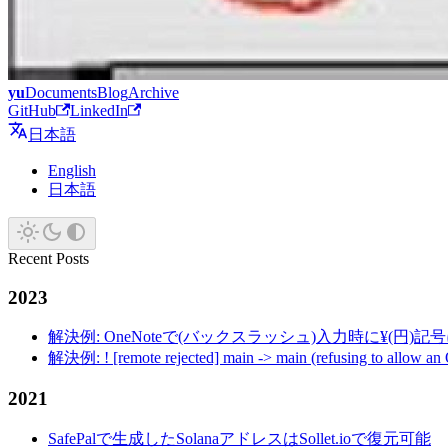
yu
Documents
Blog
Archive
GitHub
LinkedIn
日本語
English
日本語
Recent Posts
2023
解決例: OneNoteで(バックスラッシュ)入力時に¥(円)
解決例: ! [remote rejected] main -> main (refusing to allow an
2021
SafePalで生成したSolanaアドレスはSollet.ioで復元可能