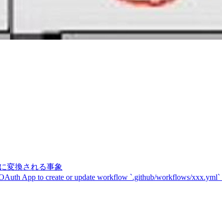
記号に変換される事象
 OAuth App to create or update workflow `.github/workflows/xxx.yml`