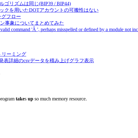
成アルゴリズムは同じ(BIP39 / BIP44)
Pal間で同一ニーモニックを用いたDOTアカウントの可搬性はない
ーキングフロー
サーバダウン事象についてまとめてみた
ommand 'Â ', perhaps misspelled or defined by a module not includ
動画ストリーミング
陽性患者発表詳細のcsvデータを積み上げグラフ表示
9
s program
take
s
up
so much memory resource.