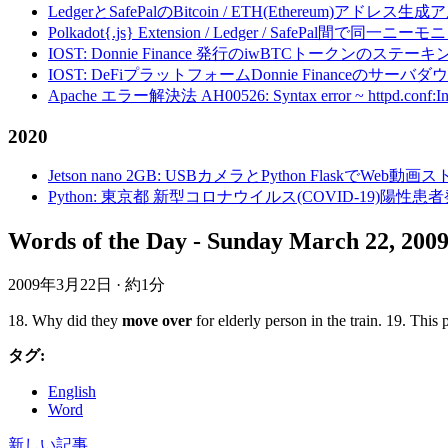
LedgerとSafePalのBitcoin / ETH(Ethereum)アドレス生
Polkadot{.js} Extension / Ledger / Safe
IOST: Donnie Finance 発行のiwBTCトークンのステ
IOST: DeFiプラットフォームDonnie Financeの
Apache エラー解決法 AH00526: Syntax error ~ httpd.conf:Invalid c
2020
Jetson nano 2GB: USBカメラとPython FlaskでWeb
Python: 東京都 新型コロナウイルス(COVID-19)
Words of the Day - Sunday March 22, 200
2009年3月22日
·
約1分
18. Why did they
move over
for elderly person in the train. 19. Thi
タグ:
English
Word
新しい記事