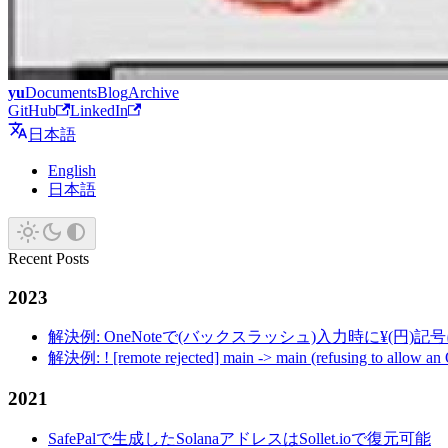
yu
Documents
Blog
Archive
GitHub
LinkedIn
日本語
English
日本語
Recent Posts
2023
解決例: OneNoteで(バックスラッシュ)入力時に¥(円)
解決例: ! [remote rejected] main -> main (refusing to allow an
2021
SafePalで生成したSolanaアドレスはSollet.ioで復元可能