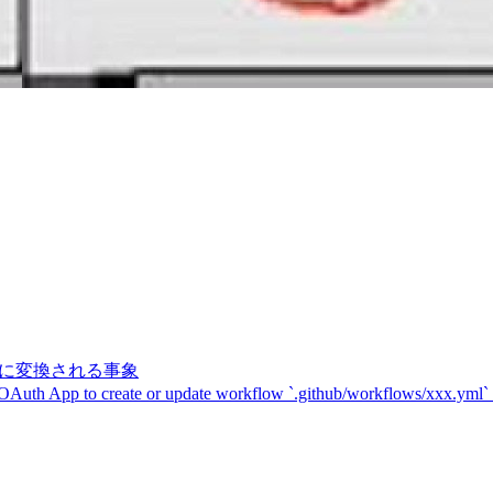
記号に変換される事象
 OAuth App to create or update workflow `.github/workflows/xxx.yml`