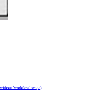
 without `workflow` scope)