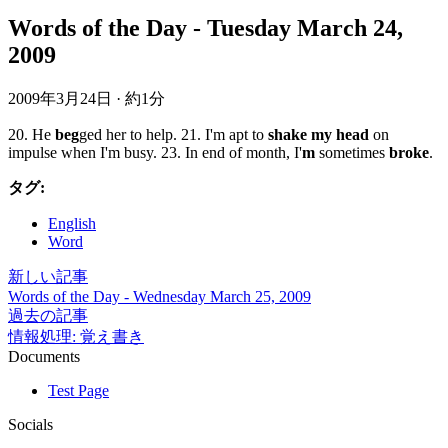
Words of the Day - Tuesday March 24,
2009
2009年3月24日
·
約1分
20. He
beg
ged her to help. 21. I'm apt to
shake my head
on
impulse when I'm busy. 23. In end of month, I'
m
sometimes
broke
.
タグ:
English
Word
新しい記事
Words of the Day - Wednesday March 25, 2009
過去の記事
情報処理: 覚え書き
Documents
Test Page
Socials