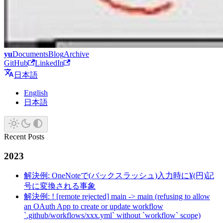
yu
Documents
Blog
Archive
GitHub
LinkedIn
日本語
English
日本語
Recent Posts
2023
解決例: OneNoteで(バックスラッシュ)入力時に¥(円)記
号に変換される事象
解決例: ! [remote rejected] main -> main (refusing to allow
an OAuth App to create or update workflow
`.github/workflows/xxx.yml` without `workflow` scope)