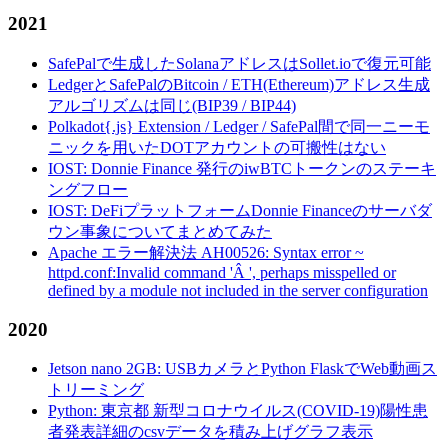
2021
SafePalで生成したSolanaアドレスはSollet.ioで復元可能
LedgerとSafePalのBitcoin / ETH(Ethereum)アドレス生成
アルゴリズムは同じ(BIP39 / BIP44)
Polkadot{.js} Extension / Ledger / SafePal間で同一ニーモ
ニックを用いたDOTアカウントの可搬性はない
IOST: Donnie Finance 発行のiwBTCトークンのステーキ
ングフロー
IOST: DeFiプラットフォームDonnie Financeのサーバダ
ウン事象についてまとめてみた
Apache エラー解決法 AH00526: Syntax error ~
httpd.conf:Invalid command 'Â ', perhaps misspelled or
defined by a module not included in the server configuration
2020
Jetson nano 2GB: USBカメラとPython FlaskでWeb動画ス
トリーミング
Python: 東京都 新型コロナウイルス(COVID-19)陽性患
者発表詳細のcsvデータを積み上げグラフ表示