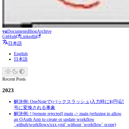
yu
Documents
Blog
Archive
GitHub
LinkedIn
日本語
English
日本語
Recent Posts
2023
解決例: OneNoteで(バックスラッシュ)入力時に¥(円)記
号に変換される事象
解決例: ! [remote rejected] main -> main (refusing to allow
an OAuth App to create or update workflow
`.github/workflows/xxx.yml` without `workflow` scope)