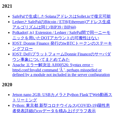
2021
SafePalで生成したSolanaアドレスはSollet.ioで復元可能
LedgerとSafePalのBitcoin / ETH(Ethereum)アドレス生成
アルゴリズムは同じ(BIP39 / BIP44)
Polkadot{.js} Extension / Ledger / SafePal間で同一ニーモ
ニックを用いたDOTアカウントの可搬性はない
IOST: Donnie Finance 発行のiwBTCトークンのステーキ
ングフロー
IOST: DeFiプラットフォームDonnie Financeのサーバダ
ウン事象についてまとめてみた
Apache エラー解決法 AH00526: Syntax error ~
httpd.conf:Invalid command 'Â ', perhaps misspelled or
defined by a module not included in the server configuration
2020
Jetson nano 2GB: USBカメラとPython FlaskでWeb動画ス
トリーミング
Python: 東京都 新型コロナウイルス(COVID-19)陽性患
者発表詳細のcsvデータを積み上げグラフ表示