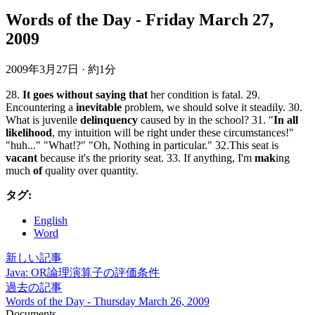
Words of the Day - Friday March 27,
2009
2009年3月27日
·
約1分
28.
It goes without saying that
her condition is fatal. 29.
Encountering a
inevitable
problem, we should solve it steadily. 30.
What is juvenile
delinquency
caused by in the school? 31. "
In all
likelihood
, my intuition will be right under these circumstances!"
"huh..." "What!?" "Oh, Nothing in particular." 32.This seat is
vacant
because it's the priority seat. 33. If anything, I'm
mak
ing
much
of
quality over quantity.
タグ:
English
Word
新しい記事
Java: OR論理演算子の評価条件
過去の記事
Words of the Day - Thursday March 26, 2009
Documents