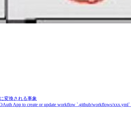
記号に変換される事象
 OAuth App to create or update workflow `.github/workflows/xxx.yml`