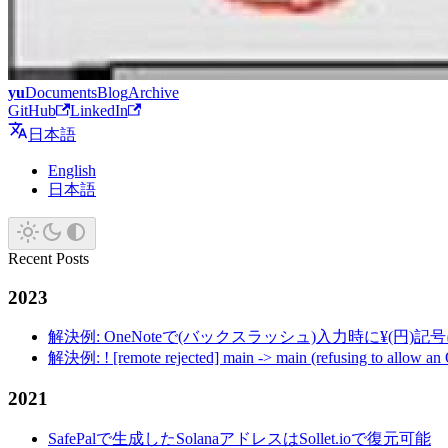
yu
Documents
Blog
Archive
GitHub
LinkedIn
日本語
English
日本語
Recent Posts
2023
解決例: OneNoteで(バックスラッシュ)入力時に¥(円)
解決例: ! [remote rejected] main -> main (refusing to allow an
2021
SafePalで生成したSolanaアドレスはSollet.ioで復元可能