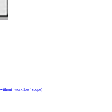
 without `workflow` scope)