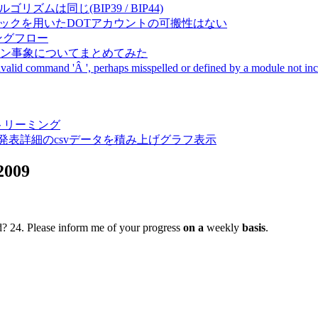
成アルゴリズムは同じ(BIP39 / BIP44)
Pal間で同一ニーモニックを用いたDOTアカウントの可搬性はない
ーキングフロー
サーバダウン事象についてまとめてみた
ommand 'Â ', perhaps misspelled or defined by a module not includ
動画ストリーミング
陽性患者発表詳細のcsvデータを積み上げグラフ表示
2009
eld? 24. Please inform me of your progress
on a
weekly
basis
.