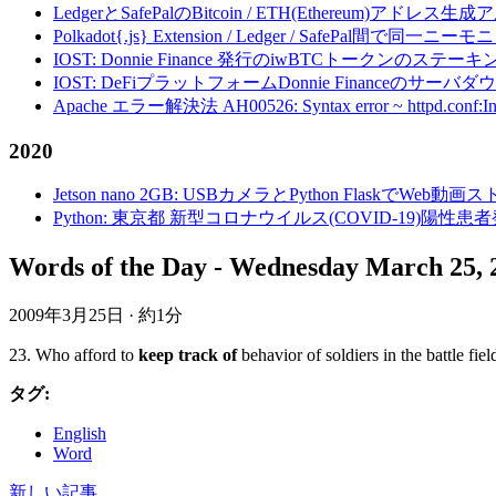
LedgerとSafePalのBitcoin / ETH(Ethereum)アドレス生
Polkadot{.js} Extension / Ledger / Safe
IOST: Donnie Finance 発行のiwBTCトークンのステ
IOST: DeFiプラットフォームDonnie Financeの
Apache エラー解決法 AH00526: Syntax error ~ httpd.conf:Invalid c
2020
Jetson nano 2GB: USBカメラとPython FlaskでWeb
Python: 東京都 新型コロナウイルス(COVID-19)
Words of the Day - Wednesday March 25, 
2009年3月25日
·
約1分
23. Who afford to
keep track of
behavior of soldiers in the battle fi
タグ:
English
Word
新しい記事